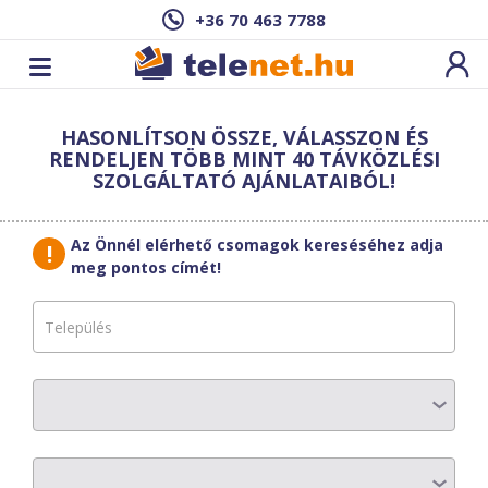
+36 70 463 7788
Cím: ,
HASONLÍTSON ÖSSZE, VÁLASSZON ÉS
Ez a csomag sajnos nem elérhető az Ön
RENDELJEN TÖBB MINT 40 TÁVKÖZLÉSI
címén.
Megnézem másik címen!
SZOLGÁLTATÓ AJÁNLATAIBÓL!
vissza a szolgáltatásokhoz
Az Önnél elérhető csomagok kereséséhez adja
meg pontos címét!
PR-TELECOM
Prémium Full
Válassz hozzá készüléket!
Készülék rendelése esetén 2 év a