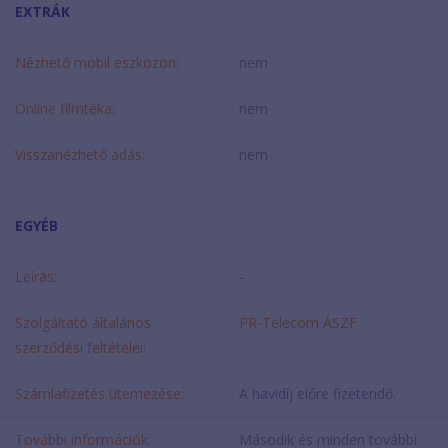
EXTRÁK
Nézhető mobil eszközön:
nem
Online filmtéka:
nem
Visszanézhető adás:
nem
EGYÉB
Leírás:
-
Szolgáltató általános
PR-Telecom ÁSZF
szerződési feltételei:
Számlafizetés ütemezése:
A havidíj előre fizetendő.
További információk:
Második és minden további