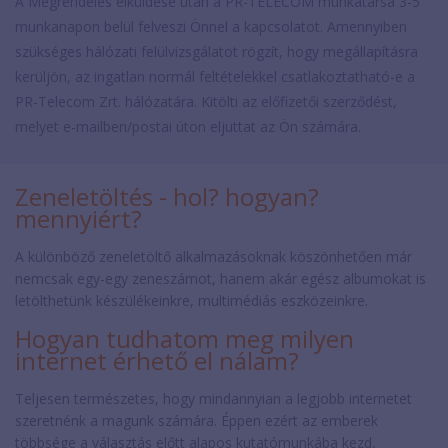
A Megrendelés elküldése után a PR-TELECOM munkatársa 3-5
munkanapon belül felveszi Önnel a kapcsolatot. Amennyiben
szükséges hálózati felülvizsgálatot rögzít, hogy megállapításra
kerüljön, az ingatlan normál feltételekkel csatlakoztatható-e a
PR-Telecom Zrt. hálózatára. Kitölti az előfizetői szerződést,
melyet e-mailben/postai úton eljuttat az Ön számára.
Zeneletöltés - hol? hogyan?
mennyiért?
A különböző zeneletöltő alkalmazásoknak köszönhetően már
nemcsak egy-egy zeneszámot, hanem akár egész albumokat is
letölthetünk készülékeinkre, multimédiás eszközeinkre.
Hogyan tudhatom meg milyen
internet érhető el nálam?
Teljesen természetes, hogy mindannyian a legjobb internetet
szeretnénk a magunk számára. Éppen ezért az emberek
többsége a választás előtt alapos kutatómunkába kezd,