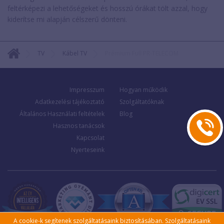
feltérképezi a lehetőségeket és hosszú órákat tölt azzal, hogy
kiderítse mi alapján célszerű dönteni.
TV
Kábel TV
Prémium Full PR-TELECOM
Impresszum
Hogyan működik
Adatkezelési tájékoztató
Szolgáltatóknak
Általános Használati feltételek
Blog
Hasznos tanácsok
Kapcsolat
Nyerteseink
A cookie-k segítenek szolgáltatásaink biztosításában. Szolgáltatásaink