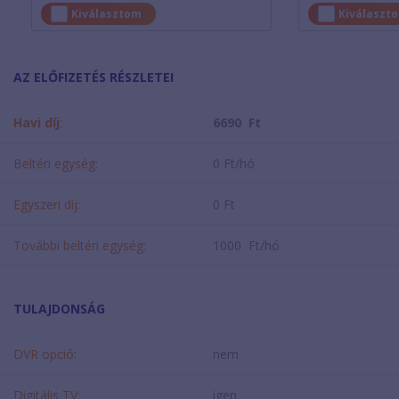
Kiválasztom
Kiválaszt
AZ ELŐFIZETÉS RÉSZLETEI
Havi díj
:
6690 Ft
Beltéri egység:
0 Ft/hó
Egyszeri díj:
0 Ft
További beltéri egység:
1000 Ft/hó
TULAJDONSÁG
DVR opció:
nem
Digitális TV:
igen