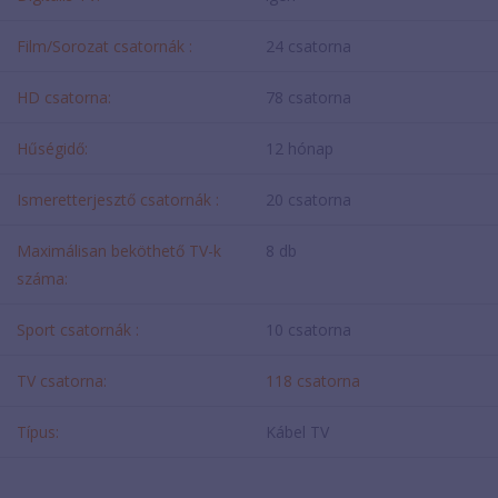
Film/Sorozat csatornák :
24 csatorna
HD csatorna:
78 csatorna
Hűségidő:
12 hónap
Ismeretterjesztő csatornák :
20 csatorna
Maximálisan beköthető TV-k
8 db
száma:
Sport csatornák :
10 csatorna
TV csatorna:
118 csatorna
Típus:
Kábel TV