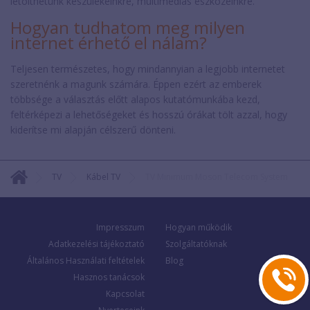
letölthetünk készülékeinkre, multimédiás eszközeinkre.
Hogyan tudhatom meg milyen
internet érhető el nálam?
Teljesen természetes, hogy mindannyian a legjobb internetet
szeretnénk a magunk számára. Éppen ezért az emberek
többsége a választás előtt alapos kutatómunkába kezd,
feltérképezi a lehetőségeket és hosszú órákat tölt azzal, hogy
kiderítse mi alapján célszerű dönteni.
TV
Kábel TV
TV Minimum Moson Telecom System
Impresszum
Hogyan működik
Adatkezelési tájékoztató
Szolgáltatóknak
Általános Használati feltételek
Blog
Hasznos tanácsok
Kapcsolat