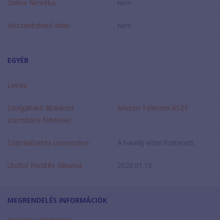
Online filmtéka:
nem
Visszanézhető adás:
nem
EGYÉB
Leírás:
-
Szolgáltató általános
Moson Telecom ÁSZF
szerződési feltételei:
Számlafizetés ütemezése:
A havidíj előre fizetendő.
Utolsó frissítés dátuma:
2026.01.15.
MEGRENDELÉS INFORMÁCIÓK