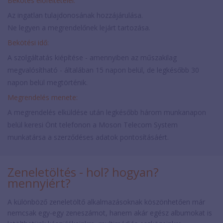
Bekötés előfeltételei:
Az ingatlan tulajdonosának hozzájárulása.
Ne legyen a megrendelőnek lejárt tartozása.
Bekötési idő:
A szolgáltatás kiépítése - amennyiben az műszakilag
megvalósítható - általában 15 napon belül, de legkésőbb 30
napon belül megtörténik.
Megrendelés menete:
A megrendelés elküldése után legkésőbb három munkanapon
belül keresi Önt telefonon a Moson Telecom System
munkatársa a szerződéses adatok pontosításáért.
Zeneletöltés - hol? hogyan?
mennyiért?
A különböző zeneletöltő alkalmazásoknak köszönhetően már
nemcsak egy-egy zeneszámot, hanem akár egész albumokat is