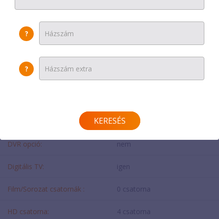
Havi díj
:
3300 Ft
?
Beltéri egység:
0 Ft/hó
Egyszeri díj:
0 Ft
?
További beltéri egység:
0 Ft/hó
TULAJDONSÁG
KERESÉS
DVR opció:
nem
Digitális TV:
igen
Film/Sorozat csatornák :
0 csatorna
HD csatorna:
4 csatorna