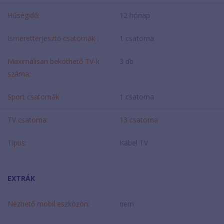
Hűségidő:
12 hónap
Ismeretterjesztő csatornák :
1 csatorna
Maximálisan beköthető TV-k
3 db
száma:
Sport csatornák :
1 csatorna
TV csatorna:
13 csatorna
Típus:
Kábel TV
EXTRÁK
Nézhető mobil eszközön:
nem