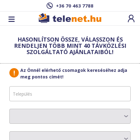
+36 70 463 7788
Cím: ,
HASONLÍTSON ÖSSZE, VÁLASSZON ÉS
Ez a csomag sajnos nem elérhető az Ön
RENDELJEN TÖBB MINT 40 TÁVKÖZLÉSI
címén.
Megnézem másik címen!
SZOLGÁLTATÓ AJÁNLATAIBÓL!
vissza a szolgáltatásokhoz
Az Önnél elérhető csomagok kereséséhez adja
meg pontos címét!
Moson Telecom
System
TV Minimum
AZ ELŐFIZETÉS RÉSZLETEI