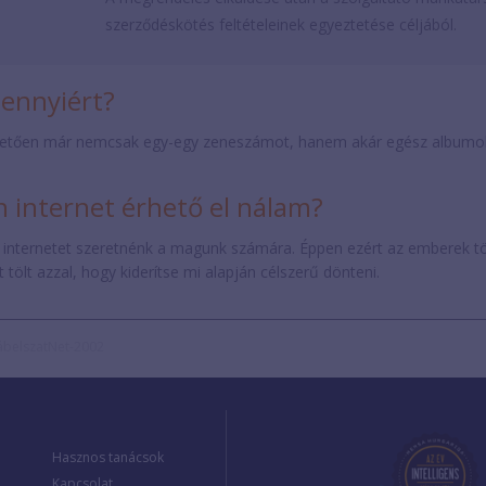
szerződéskötés feltételeinek egyeztetése céljából.
mennyiért?
etően már nemcsak egy-egy zeneszámot, hanem akár egész albumokat 
internet érhető el nálam?
 internetet szeretnénk a magunk számára. Éppen ezért az emberek t
tölt azzal, hogy kiderítse mi alapján célszerű dönteni.
ábelszatNet-2002
Hasznos tanácsok
Kapcsolat