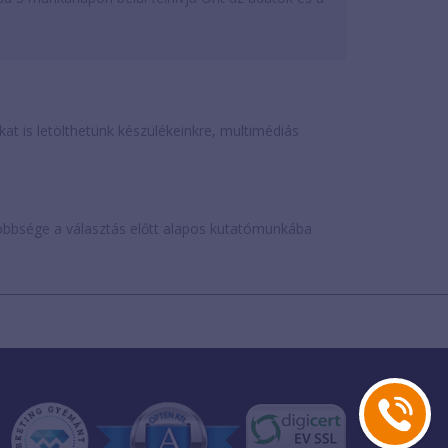
is letölthetünk készülékeinkre, multimédiás
öbbsége a választás előtt alapos kutatómunkába