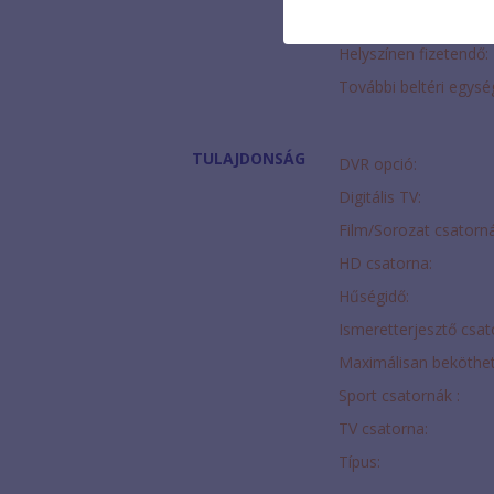
HD Beltéri egység:
Helyszínen fizetendő:
További beltéri egysé
TULAJDONSÁG
DVR opció:
Digitális TV:
Film/Sorozat csatorná
HD csatorna:
Hűségidő:
Ismeretterjesztő csat
Maximálisan beköthe
Sport csatornák :
TV csatorna:
Típus: