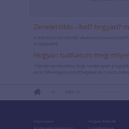
Zeneletöltés - hol? hogyan? 
A különböző zeneletöltő alkalmazásoknak köszönh
eszközeinkre.
Hogyan tudhatom meg milyen 
Teljesen természetes, hogy mindannyian a legjobb
kezd, feltérképezi a lehetőségeket és hosszú órákat 
TV
Kábel TV
ALAP – Bakonypéterd K
Impresszum
Hogyan működik
Adatkezelési tájékoztató
Szolgáltatóknak