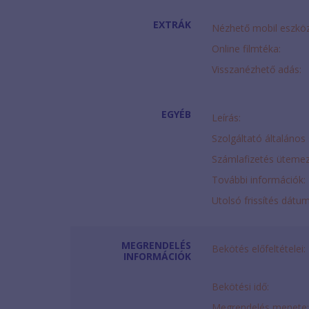
EXTRÁK
Nézhető mobil eszkö
Online filmtéka:
Visszanézhető adás:
EGYÉB
Leírás:
Szolgáltató általános 
Számlafizetés ütemez
További információk:
Utolsó frissítés dátu
MEGRENDELÉS
Bekötés előfeltételei:
INFORMÁCIÓK
Bekötési idő:
Megrendelés menete: