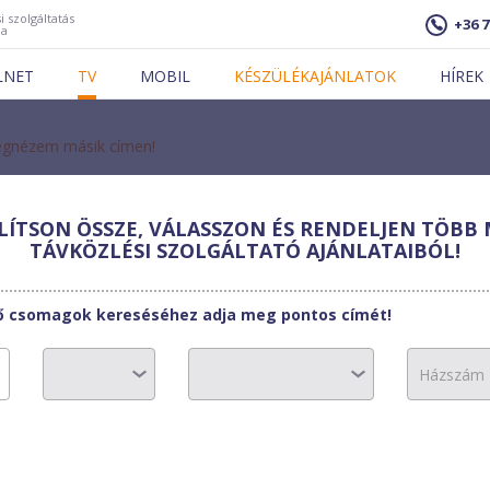
i szolgáltatás
+36 7
ja
LNET
TV
MOBIL
KÉSZÜLÉKAJÁNLATOK
HÍREK
gnézem másik címen!
ÍTSON ÖSSZE, VÁLASSZON ÉS RENDELJEN TÖBB 
lszatNet-2002
TÁVKÖZLÉSI SZOLGÁLTATÓ AJÁNLATAIBÓL!
 – Bakonypéterd
tő csomagok kereséséhez adja meg pontos címét!
3800 Ft
0 Ft/hó
3-11. hónap: 320
0 Ft