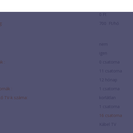
700 Ft/hó
0 Ft
g:
700 Ft/hó
nem
igen
k :
0 csatorna
11 csatorna
12 hónap
ornák :
1 csatorna
tő TV-k száma:
korlátlan
1 csatorna
16 csatorna
Kábel TV