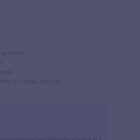
díj: 2500 Ft!
ZF
zetendő
Ft/hó, 3-11. hónap: 3200 Ft/hó
a 3 munkanapon belül felhívja Önt az adatok és a