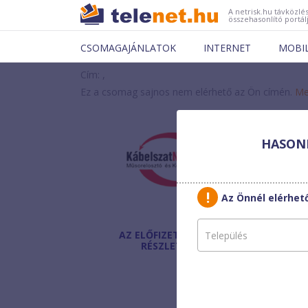
A netrisk.hu távközlés
összehasonlító portál
CSOMAGAJÁNLATOK
INTERNET
MOBI
Cím: ,
Ez a csomag sajnos nem elérhető az Ön címén.
Me
HASONL
Kábe
ALAP
Az Önnél elérhe
AZ ELŐFIZETÉS
Havi díj
:
RÉSZLETEI
Beltéri egység:
Bónusz:
Egyszeri díj: