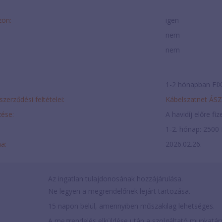
zön:
igen
nem
nem
1-2 hónapban FIX 
szerződési feltételei:
Kábelszatnet ÁS
ése:
A havidíj előre fi
1-2. hónap: 2500 
ma:
2026.02.26.
Az ingatlan tulajdonosának hozzájárulása.
Ne legyen a megrendelőnek lejárt tartozása.
15 napon belül, amennyiben műszakilag lehetséges.
A megrendelés elküldése után a szolgáltató munkatárs