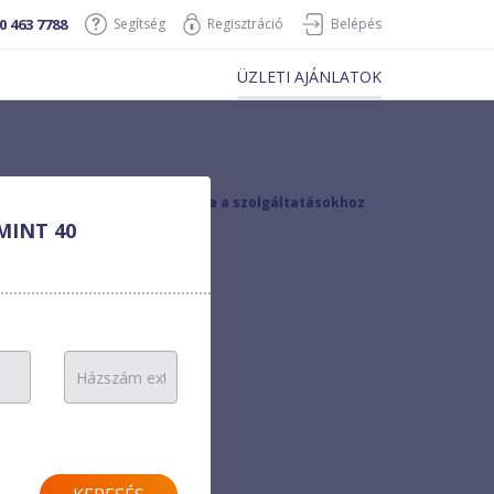
0 463 7788
Segítség
Regisztráció
Belépés
ÜZLETI AJÁNLATOK
vissza a szolgáltatásokhoz
MINT 40
0 Ft/hó