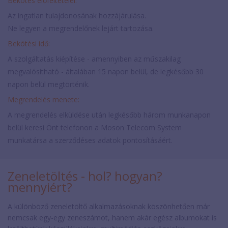
Bekötés előfeltételei:
Az ingatlan tulajdonosának hozzájárulása.
Ne legyen a megrendelőnek lejárt tartozása.
Bekötési idő:
A szolgáltatás kiépítése - amennyiben az műszakilag
megvalósítható - általában 15 napon belül, de legkésőbb 30
napon belül megtörténik.
Megrendelés menete:
A megrendelés elküldése után legkésőbb három munkanapon
belül keresi Önt telefonon a Moson Telecom System
munkatársa a szerződéses adatok pontosításáért.
Zeneletöltés - hol? hogyan?
mennyiért?
A különböző zeneletöltő alkalmazásoknak köszönhetően már
nemcsak egy-egy zeneszámot, hanem akár egész albumokat is