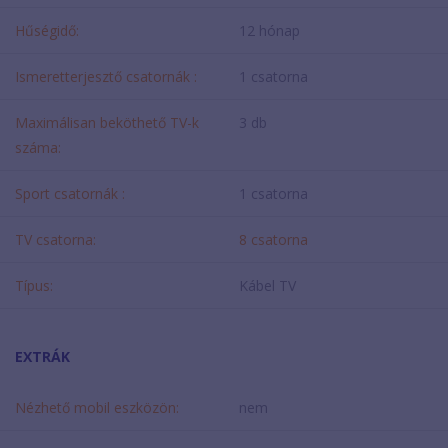
Hűségidő:
12 hónap
Ismeretterjesztő csatornák :
1 csatorna
Maximálisan beköthető TV-k
3 db
száma:
Sport csatornák :
1 csatorna
TV csatorna:
8 csatorna
Típus:
Kábel TV
EXTRÁK
Nézhető mobil eszközön:
nem