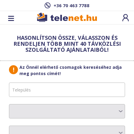
+36 70 463 7788
Cím: ,
HASONLÍTSON ÖSSZE, VÁLASSZON ÉS
Ez a csomag sajnos nem elérhető az Ön
RENDELJEN TÖBB MINT 40 TÁVKÖZLÉSI
címén.
Megnézem másik címen!
SZOLGÁLTATÓ AJÁNLATAIBÓL!
vissza a szolgáltatásokhoz
Az Önnél elérhető csomagok kereséséhez adja
meg pontos címét!
Moson Telecom
System
TV Minimum
AZ ELŐFIZETÉS RÉSZLETEI