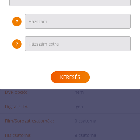
Havi díj
:
3200 Ft
?
Beltéri egység:
0 Ft/hó
Egyszeri díj:
0 Ft
?
További beltéri egység:
0 Ft/hó
TULAJDONSÁG
KERESÉS
DVR opció:
nem
Digitális TV:
igen
Film/Sorozat csatornák :
0 csatorna
HD csatorna:
8 csatorna