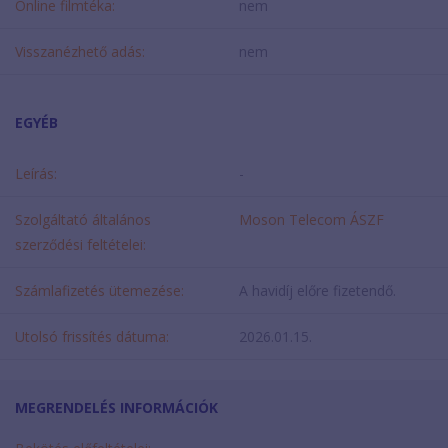
Online filmtéka:
nem
Visszanézhető adás:
nem
EGYÉB
Leírás:
-
Szolgáltató általános
Moson Telecom ÁSZF
szerződési feltételei:
Számlafizetés ütemezése:
A havidíj előre fizetendő.
Utolsó frissítés dátuma:
2026.01.15.
MEGRENDELÉS INFORMÁCIÓK