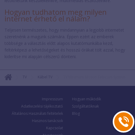
letölthetünk készülékeinkre, multimédiás eszközeinkre.
Hogyan tudhatom meg milyen
internet érhető el nálam?
Teljesen természetes, hogy mindannyian a legjobb internetet
szeretnénk a magunk számára. Éppen ezért az emberek
többsége a választás előtt alapos kutatómunkába kezd,
feltérképezi a lehetőségeket és hosszú órákat tölt azzal, hogy
kiderítse mi alapján célszerű dönteni.
TV
Kábel TV
TV Minimum Moson Telecom System
Impresszum
Hogyan működik
Adatkezelési tájékoztató
Szolgáltatóknak
Általános Használati feltételek
Blog
Hasznos tanácsok
Kapcsolat