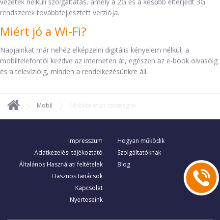
vezeték nélküli szolgáltatás, amely a 2G és a később elterjedt 3G
rendszerek továbbfejlesztett verziója.
Miért jó a Wi-Fi?
Napjainkat már nehéz elképzelni digitális kényelem nélkül, a
mobiltelefontól kezdve az interneten át, egészen az e-book olvasóig
és a televízióig, minden a rendelkezésünkre áll.
Mobil
Mobiltelefon csomagok
Impresszum
Hogyan működik
Adatkezelési tájékoztató
Szolgáltatóknak
Általános Használati feltételek
Blog
Hasznos tanácsok
Kapcsolat
Nyerteseink