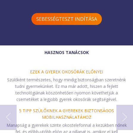
SEBESSÉGTESZT INDÍTÁSA
HASZNOS TANÁCSOK
EZEK A GYEREK OKOSÓRÁK ELŐNYEI
Szülőként természetes, hogy mindig biztonságban szeretnénk
tudni gyermekünket. Ez ma már adott, hiszen a fejlett
technológiának köszönhetően nyomon követhetjük a
csemetéket a legjobb gyerek okosórák segítségével.
5 TIPP SZÜLŐKNEK A GYEREKEK BIZTONSÁGOS
MOBILHASZNÁLATÁHOZ
Manapság a gyerekek szinte okostelefonnal a kezükben nőnek
fel, és előbb-utóbb eljön az a pillanat is, amikor el kell