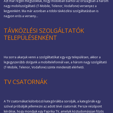
Azt már régen megszoktuk, hogy mobilban bárhol az országban a három
nagy mobilszolgáltató (T-Mobile, Telenor, Vodafone) versenyez a
kegyeinkért. Ma már azonban a többi távközlési szolgáltatásban is
nagyon erős a verseny...
TÁVKÖZLÉSI SZOLGÁLTATÓK
TELEPÜLÉSENKÉNT
Ha sorra akarjuk venni a szolgáltatókat egy-egy településen, akkor a
legegyszerűbb dolgunk a mobiltelefonnál van, a három nagy szolgáltató
(T-Mobile, Telenor, Vodafone) szinte mindenütt elérhető.
TV CSATORNÁK
A TV csatornákat különböző kategóriákba sorolják, a kategóriák egy
szóval próbálják jellemezni az adott tévé csatornát. Persze nézőpont
kérdése, hogy mondjuk egy Paprika TV, amelyik köztudomásúan főzős