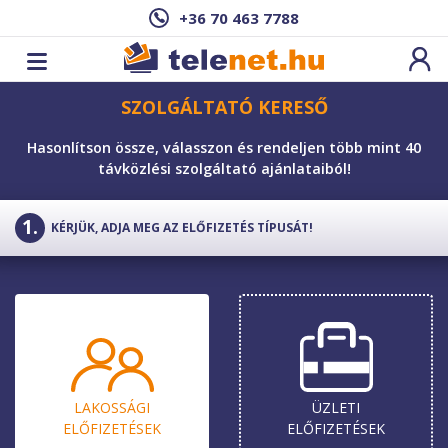
+36 70 463 7788
SZOLGÁLTATÓ KERESŐ
Hasonlítson össze, válasszon és rendeljen több mint 40
távközlési szolgáltató ajánlataiból!
KÉRJÜK, ADJA MEG AZ ELŐFIZETÉS TÍPUSÁT!
LAKOSSÁGI
ÜZLETI
ELŐ­FIZETÉSEK
ELŐ­FIZETÉSEK