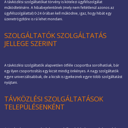
A távközlési szolgáltatókat törvény is kötelezi ügyfélszolgálat
működtetésére. A hibabejelentőnek (mely nem feltétlenül azonos az
ügyfélszolgálattal) 0-24 órában kell működnie, igaz, hogy hibát egy
üzenetrögzítőre is rá lehet mondani.
SZOLGÁLTATÓK SZOLGÁLTATÁS
JELLEGE SZERINT
A távközlési szolgáltatók alapvetően ötféle csoportba sorolhatóak, bár
egy ilyen csoportosítás egy kicsit mindig önkényes. A nagy szolgáltatók
egyre univerzálisabbak, de a kicsik is igyekeznek egyre több szolgáltatást
nyújtani.
TÁVKÖZLÉSI SZOLGÁLTATÁSOK
TELEPÜLÉSENKÉNT