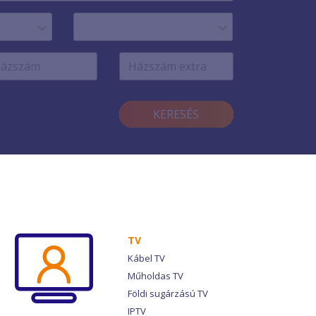
KERESÉS
TV
Kábel TV
Műholdas TV
Földi sugárzású TV
IPTV