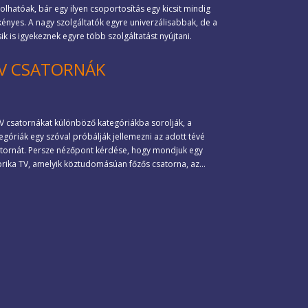
olhatóak, bár egy ilyen csoportosítás egy kicsit mindig
ényes. A nagy szolgáltatók egyre univerzálisabbak, de a
sik is igyekeznek egyre több szolgáltatást nyújtani.
V CSATORNÁK
V csatornákat különböző kategóriákba sorolják, a
egóriák egy szóval próbálják jellemezni az adott tévé
tornát. Persze nézőpont kérdése, hogy mondjuk egy
rika TV, amelyik köztudomásúan főzős csatorna, az...