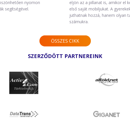
k köszönhetően nyomon
eljön az a pillanat is, amikor e
k segítségével.
első saját mobiljukat. A gyere
juthatnak hozzá, hanem olyan t
számukra.
ÖSSZES CIKK
SZERZŐDÖTT PARTNEREINK