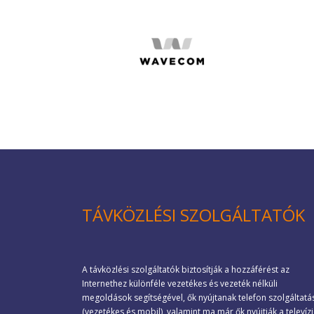
TÁVKÖZLÉSI SZOLGÁLTATÓK
A távközlési szolgáltatók biztosítják a hozzáférést az
Internethez különféle vezetékes és vezeték nélküli
megoldások segítségével, ők nyújtanak telefon szolgáltatá
(vezetékes és mobil), valamint ma már ők nyújtják a televíz