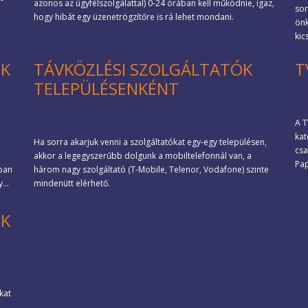
azonos az ügyfélszolgálattal) 0-24 órában kell működnie, igaz,
sor
hogy hibát egy üzenetrögzítőre is rá lehet mondani.
önk
kic
OK
TÁVKÖZLÉSI SZOLGÁLTATÓK
T
TELEPÜLÉSENKÉNT
A T
kat
Ha sorra akarjuk venni a szolgáltatókat egy-egy településen,
csa
akkor a legegyszerűbb dolgunk a mobiltelefonnál van, a
Pap
ban
három nagy szolgáltató (T-Mobile, Telenor, Vodafone) szinte
...
mindenütt elérhető.
OK
kat