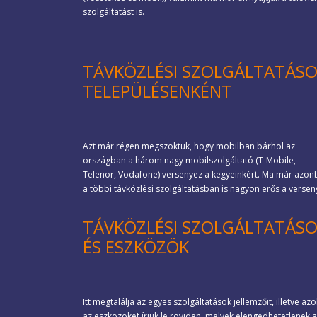
szolgáltatást is.
TÁVKÖZLÉSI SZOLGÁLTATÁS
TELEPÜLÉSENKÉNT
Azt már régen megszoktuk, hogy mobilban bárhol az
országban a három nagy mobilszolgáltató (T-Mobile,
Telenor, Vodafone) versenyez a kegyeinkért. Ma már azon
a többi távközlési szolgáltatásban is nagyon erős a verseny
TÁVKÖZLÉSI SZOLGÁLTATÁS
ÉS ESZKÖZÖK
Itt megtalálja az egyes szolgáltatások jellemzőit, illetve azo
az eszközöket írjuk le röviden, melyek elengedhetetlenek a