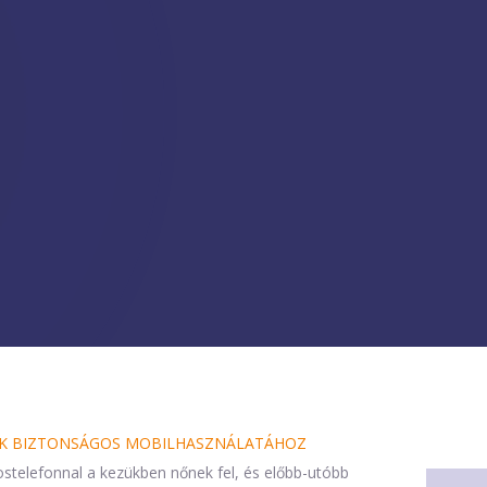
KEK BIZTONSÁGOS MOBILHASZNÁLATÁHOZ
stelefonnal a kezükben nőnek fel, és előbb-utóbb