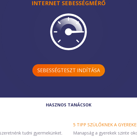
INTERNET SEBESSÉGMÉRŐ
SEBESSÉGTESZT INDÍTÁSA
HASZNOS TANÁCSOK
5 TIPP SZÜLŐKNEK A GYERE
szeretnénk tudni gyermekünket.
Manapság a gyerekek szinte oko