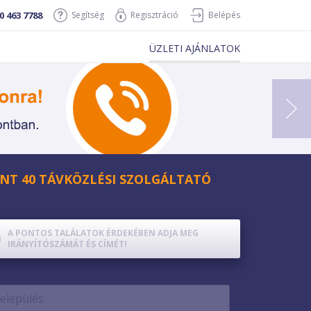
0 463 7788
Segítség
Regisztráció
Belépés
ÜZLETI AJÁNLATOK
NT 40 TÁVKÖZLÉSI SZOLGÁLTATÓ
A PONTOS TALÁLATOK ÉRDEKÉBEN ADJA MEG
IRÁNYÍTÓSZÁMÁT ÉS CÍMÉT!