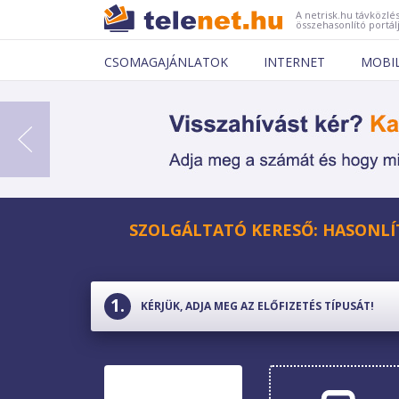
A netrisk.hu távközlés
összehasonlító portál
CSOMAGAJÁNLATOK
INTERNET
MOBI
SZOLGÁLTATÓ KERESŐ: HASONLÍ
KÉRJÜK, ADJA MEG AZ ELŐFIZETÉS TÍPUSÁT!