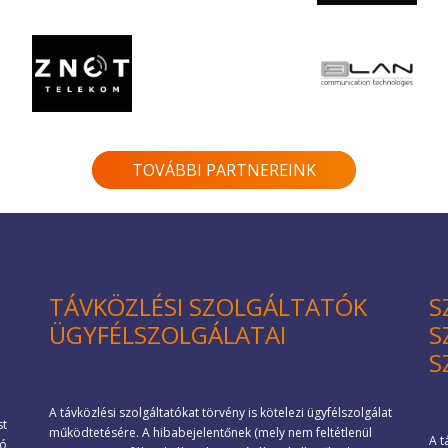
TOVÁBBI PARTNEREINK
TÁVKÖZLÉSI SZOLGÁLTATÓK
S
ÜGYFÉLSZOLGÁLATAI
S
S
A távközlési szolgáltatókat törvény is kötelezi ügyfélszolgálat
st
működtetésére. A hibabejelentőnek (mely nem feltétlenül
A t
ió