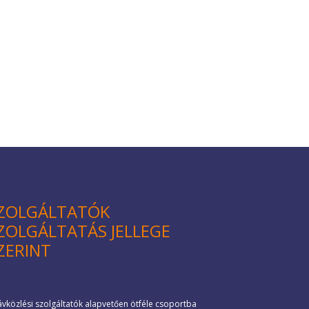
ZOLGÁLTATÓK
ZOLGÁLTATÁS JELLEGE
ZERINT
ávközlési szolgáltatók alapvetően ötféle csoportba