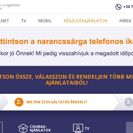
i szolgáltatás
+36 7
ja
LNET
TV
MOBIL
KÉSZÜLÉKAJÁNLATOK
HÍREK
TSON ÖSSZE, VÁLASSZON ÉS RENDELJEN TÖBB MI
AJÁNLATAIBÓL!
MILYEN SZOLGÁLTATÁS ÉRDEKLI?
CSOMAG­
CSOMAG­
TV
MOBIL
AJÁNLATOK
AJÁNLATOK