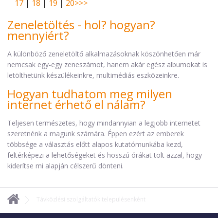
17
|
18
|
19
|
20
>
>>
Zeneletöltés - hol? hogyan?
mennyiért?
A különböző zeneletöltő alkalmazásoknak köszönhetően már
nemcsak egy-egy zeneszámot, hanem akár egész albumokat is
letölthetünk készülékeinkre, multimédiás eszközeinkre.
Hogyan tudhatom meg milyen
internet érhető el nálam?
Teljesen természetes, hogy mindannyian a legjobb internetet
szeretnénk a magunk számára. Éppen ezért az emberek
többsége a választás előtt alapos kutatómunkába kezd,
feltérképezi a lehetőségeket és hosszú órákat tölt azzal, hogy
kiderítse mi alapján célszerű dönteni.
Távközlési szolgáltatók településenként