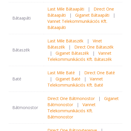
Last Mile Bátaapáti
|
Direct One
Bátaapáti
|
Giganet Bátaapáti
|
Bátaapáti
Vannet Telekommunikációs Kft.
Bátaapáti
Last Mile Bátaszék
|
Vinet
Bátaszék
|
Direct One Bátaszék
Bátaszék
|
Giganet Bátaszék
|
Vannet
Telekommunikációs Kft. Bátaszék
Last Mile Baté
|
Direct One Baté
Baté
|
Giganet Baté
|
Vannet
Telekommunikációs Kft. Baté
Direct One Bátmonostor
|
Giganet
Bátmonostor
|
Vannet
Bátmonostor
Telekommunikációs Kft.
Bátmonostor
Direct One Bátonyterenye
|