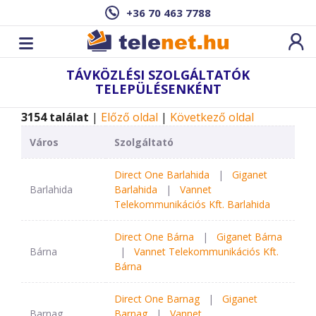
+36 70 463 7788
TÁVKÖZLÉSI SZOLGÁLTATÓK
TELEPÜLÉSENKÉNT
3154 találat
|
Előző oldal
|
Következő oldal
Város
Szolgáltató
Direct One Barlahida
|
Giganet
Barlahida
Barlahida
|
Vannet
Telekommunikációs Kft. Barlahida
Direct One Bárna
|
Giganet Bárna
Bárna
|
Vannet Telekommunikációs Kft.
Bárna
Direct One Barnag
|
Giganet
Barnag
Barnag
|
Vannet