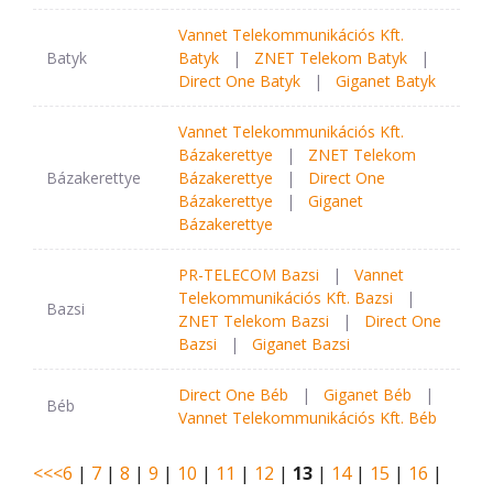
Vannet Telekommunikációs Kft.
Batyk
Batyk
|
ZNET Telekom Batyk
|
Direct One Batyk
|
Giganet Batyk
Vannet Telekommunikációs Kft.
Bázakerettye
|
ZNET Telekom
Bázakerettye
Bázakerettye
|
Direct One
Bázakerettye
|
Giganet
Bázakerettye
PR-TELECOM Bazsi
|
Vannet
Telekommunikációs Kft. Bazsi
|
Bazsi
ZNET Telekom Bazsi
|
Direct One
Bazsi
|
Giganet Bazsi
Direct One Béb
|
Giganet Béb
|
Béb
Vannet Telekommunikációs Kft. Béb
<<
<
6
|
7
|
8
|
9
|
10
|
11
|
12
|
13
|
14
|
15
|
16
|