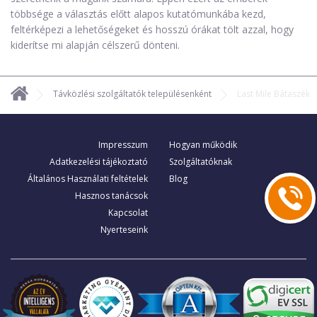
többsége a választás előtt alapos kutatómunkába kezd,
feltérképezi a lehetőségeket és hosszú órákat tölt azzal, hogy
kiderítse mi alapján célszerű dönteni.
Távközlési szolgáltatók településenként
Last Mile Bátaszék
Impresszum
Hogyan működik
Adatkezelési tájékoztató
Szolgáltatóknak
Általános Használati feltételek
Blog
Hasznos tanácsok
Kapcsolat
Nyerteseink