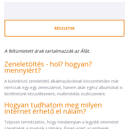
RÉSZLETEK
A feltüntetett árak tartalmazzák az Áfát.
Zeneletöltés - hol? hogyan?
mennyiért?
A különböző zeneletöltő alkalmazásoknak köszönhetően már
nemcsak egy-egy zeneszámot, hanem akár egész albumokat is
letölthetünk készülékeinkre, multimédiás eszközeinkre.
Hogyan tudhatom meg milyen
internet érhető el nálam?
Teljesen természetes, hogy mindannyian a legjobb internetet
szeretnénk a magunk számára. Éppen ezért az emberek