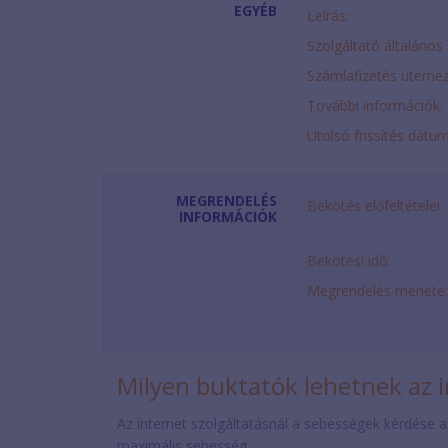
EGYÉB
Leírás:
Szolgáltató általános 
Számlafizetés ütemez
További információk:
Utolsó frissítés dátu
MEGRENDELÉS
Bekötés előfeltételei:
INFORMÁCIÓK
Bekötési idő:
Megrendelés menete:
Milyen buktatók lehetnek az i
Az internet szolgáltatásnál a sebességek kérdése a
maximális sebesség.