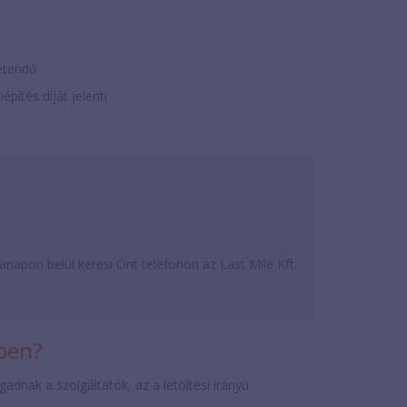
zetendő.
iépítés díját jelenti
apon belül keresi Önt telefonon az Last Mile Kft.
iben?
dnak a szolgáltatók, az a letöltési irányú