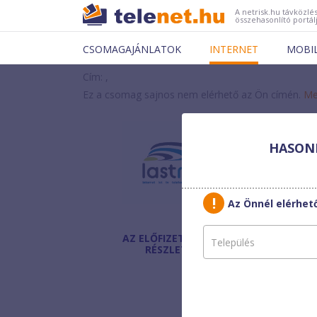
A netrisk.hu távközlés
összehasonlító portál
CSOMAGAJÁNLATOK
INTERNET
MOBI
Cím: ,
Ez a csomag sajnos nem elérhető az Ön címén.
Me
HASONL
Last
Fiber
Az Önnél elérhe
AZ ELŐFIZETÉS
Havi díj
:
RÉSZLETEI
Egyszeri díj:
Helyszínen fizetendő:
Modem díja: