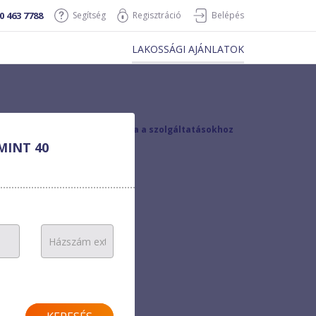
0 463 7788
Segítség
Regisztráció
Belépés
LAKOSSÁGI AJÁNLATOK
vissza a szolgáltatásokhoz
MINT 40