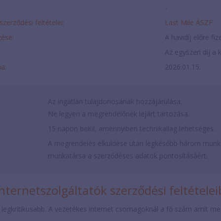
-
szerződési feltételei:
Last Mile ÁSZF
ése:
A havidíj előre fi
Az egyszeri díj a k
ma:
2026.01.15.
Az ingatlan tulajdonosának hozzájárulása.
Ne legyen a megrendelőnek lejárt tartozása.
15 napon belül, amennyiben technikailag lehetséges.
A megrendelés elküldése után legkésőbb három munkan
munkatársa a szerződéses adatok pontosításáért.
nternetszolgáltatók szerződési feltétele
 legkritikusabb. A vezetékes internet csomagoknál a fő szám amit mega