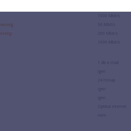
1000 Mbit/s
ebesség:
50 Mbit/s
besség:
300 Mbit/s
1000 Mbit/s
1 db e-mail
igen
24 hónap
igen
igen
Optikai internet
nem