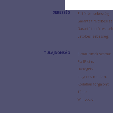
SEBESSÉG
Feltöltési sebesség:
Garantált feltöltési s
Garantált letöltési se
Letöltési sebesség:
TULAJDONSÁG
E-mail címek száma:
Fix IP cím:
Hűségidő:
Ingyenes modem:
Korlátlan forgalom:
Típus:
Wifi opció: