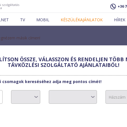
i szolgáltatás
+36 7
ja
LNET
TV
MOBIL
KÉSZÜLÉKAJÁNLATOK
HÍREK
gnézem másik címen!
ÍTSON ÖSSZE, VÁLASSZON ÉS RENDELJEN TÖBB 
 Mile
TÁVKÖZLÉSI SZOLGÁLTATÓ AJÁNLATAIBÓL!
 Office 1000
tő csomagok kereséséhez adja meg pontos címét!
10730 Ft
17500 Ft
17500 Ft
0 Ft