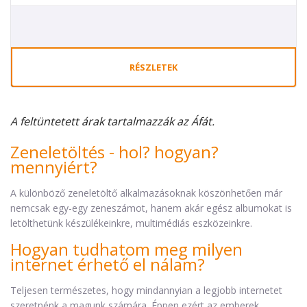
RÉSZLETEK
A feltüntetett árak tartalmazzák az Áfát.
Zeneletöltés - hol? hogyan?
mennyiért?
A különböző zeneletöltő alkalmazásoknak köszönhetően már
nemcsak egy-egy zeneszámot, hanem akár egész albumokat is
letölthetünk készülékeinkre, multimédiás eszközeinkre.
Hogyan tudhatom meg milyen
internet érhető el nálam?
Teljesen természetes, hogy mindannyian a legjobb internetet
szeretnénk a magunk számára. Éppen ezért az emberek