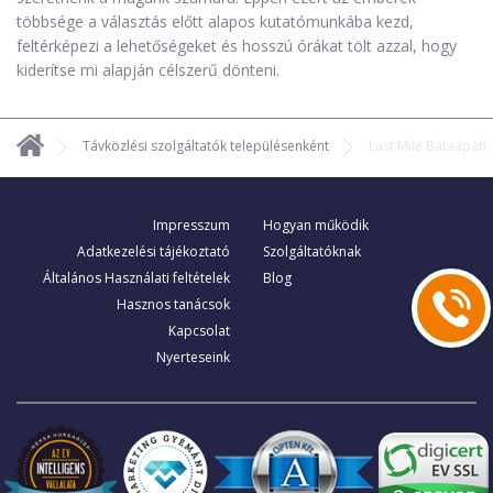
többsége a választás előtt alapos kutatómunkába kezd,
feltérképezi a lehetőségeket és hosszú órákat tölt azzal, hogy
kiderítse mi alapján célszerű dönteni.
Távközlési szolgáltatók településenként
Last Mile Bátaapáti
Impresszum
Hogyan működik
Adatkezelési tájékoztató
Szolgáltatóknak
Általános Használati feltételek
Blog
Hasznos tanácsok
Kapcsolat
Nyerteseink