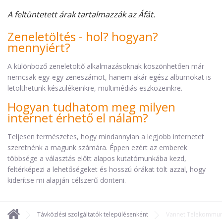
A feltüntetett árak tartalmazzák az Áfát.
Zeneletöltés - hol? hogyan?
mennyiért?
A különböző zeneletöltő alkalmazásoknak köszönhetően már
nemcsak egy-egy zeneszámot, hanem akár egész albumokat is
letölthetünk készülékeinkre, multimédiás eszközeinkre.
Hogyan tudhatom meg milyen
internet érhető el nálam?
Teljesen természetes, hogy mindannyian a legjobb internetet
szeretnénk a magunk számára. Éppen ezért az emberek
többsége a választás előtt alapos kutatómunkába kezd,
feltérképezi a lehetőségeket és hosszú órákat tölt azzal, hogy
kiderítse mi alapján célszerű dönteni.
Távközlési szolgáltatók településenként
Vannet Telekommuni