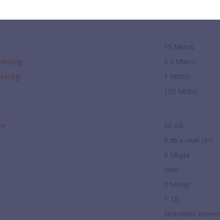
0 Ft
15 Mbit/s
ebesség:
0.5 Mbit/s
besség:
1 Mbit/s
150 Mbit/s
om:
50 GB
0 db e-mail cím
:
0 Mbyte
nem
0 hónap
1 TB
Műholdas interne