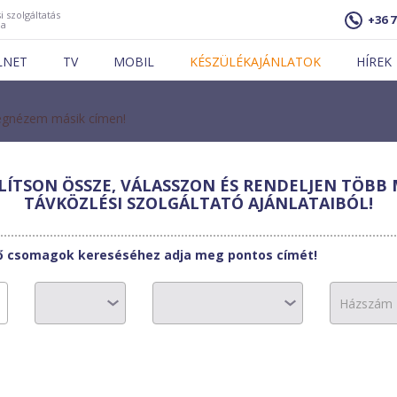
i szolgáltatás
+36 7
ja
LNET
TV
MOBIL
KÉSZÜLÉKAJÁNLATOK
HÍREK
gnézem másik címen!
ÍTSON ÖSSZE, VÁLASSZON ÉS RENDELJEN TÖBB 
TÁVKÖZLÉSI SZOLGÁLTATÓ AJÁNLATAIBÓL!
et Telekommunikációs
l Priority 50GB
tő csomagok kereséséhez adja meg pontos címét!
149900 Ft
50000 Ft
0 Ft