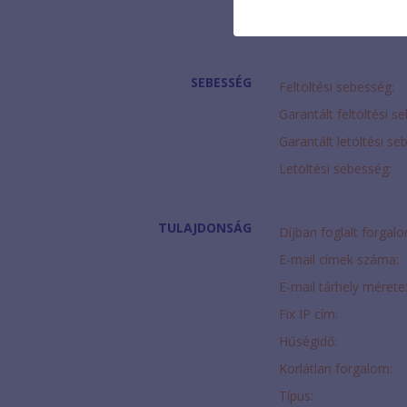
Modem díja:
SEBESSÉG
Feltöltési sebesség:
Garantált feltöltési s
Garantált letöltési se
Letöltési sebesség:
TULAJDONSÁG
Díjban foglalt forgal
E-mail címek száma:
E-mail tárhely mérete
Fix IP cím:
Hűségidő:
Korlátlan forgalom:
Típus: