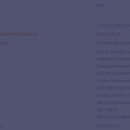
nem
Starlink üzleti in
szerződési feltételei:
Vannet ÁSZF
ése:
A havidíj előre fi
A le és feltöltés
feltüntetett sebe
Starlink Mini ant
Starlink V4 anten
Starlink Enterpri
Flat High Perfor
Az egyszeri díj a t
megrendelő saját m
használhat.
Plusz 50 GB adat
ma:
2026.05.04.