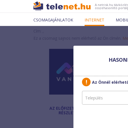
A netrisk.hu távközlés
összehasonlító portál
CSOMAGAJÁNLATOK
INTERNET
MOBI
Cím: ,
Ez a csomag sajnos nem elérhető az Ön címén.
Me
HASONL
Vann
Kft.
Globa
Az Önnél elérhe
AZ ELŐFIZETÉS
Havi díj
:
RÉSZLETEI
Egyszeri díj:
Helyszínen fizetendő: