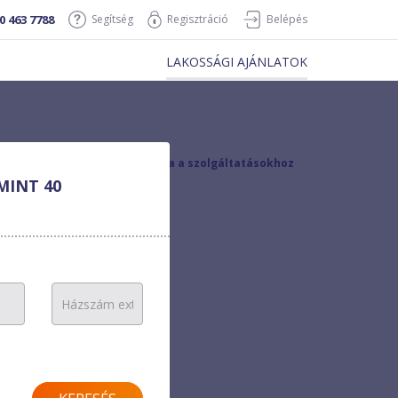
0 463 7788
Segítség
Regisztráció
Belépés
LAKOSSÁGI AJÁNLATOK
vissza a szolgáltatásokhoz
MINT 40