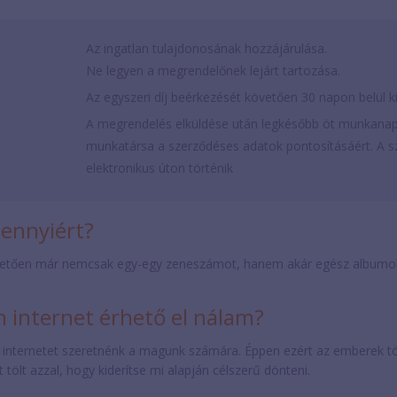
Az ingatlan tulajdonosának hozzájárulása.
Ne legyen a megrendelőnek lejárt tartozása.
Az egyszeri díj beérkezését követően 30 napon belül ki
A megrendelés elküldése után legkésőbb öt munkanap
munkatársa a szerződéses adatok pontosításáért. A sz
elektronikus úton történik
mennyiért?
etően már nemcsak egy-egy zeneszámot, hanem akár egész albumokat 
internet érhető el nálam?
 internetet szeretnénk a magunk számára. Éppen ezért az emberek t
tölt azzal, hogy kiderítse mi alapján célszerű dönteni.