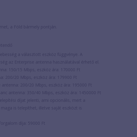
ternet, a Föld bármely pontján.
zetendő
i sebesség a választott eszköz függvénye. A
sség az Enterprise antenna használatával érhető el.
enna: 150/15 Mbps, eszköz ára: 170000 Ft
na: 200/20 Mbps, eszköz ára: 179900 Ft
se antenna: 200/20 Mbps, eszköz ára: 195000 Ft
manc antenna: 350/40 Mbps, eszköz ára: 1450000 Ft
elepítési díjat jelenti, ami opcionális, mert a
aga is telepíthet, illetve saját eszközt is
forgalom díja: 59000 Ft