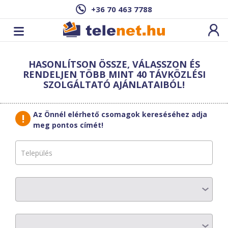
+36 70 463 7788
Cím: ,
HASONLÍTSON ÖSSZE, VÁLASSZON ÉS
Ez a csomag sajnos nem elérhető az Ön
RENDELJEN TÖBB MINT 40 TÁVKÖZLÉSI
címén.
Megnézem másik címen!
SZOLGÁLTATÓ AJÁNLATAIBÓL!
vissza a szolgáltatásokhoz
Az Önnél elérhető csomagok kereséséhez adja
meg pontos címét!
Vannet
Telekommunikációs
Kft.
Local Priority
200GB
AZ ELŐFIZETÉS RÉSZLETEI