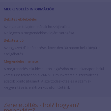
MEGRENDELÉS INFORMÁCIÓK
Bekötés előfeltételei:
Az ingatlan tulajdonosának hozzájárulása.
Ne legyen a megrendelőnek lejárt tartozása.
Bekötési idő:
Az egyszeri díj beérkezését követően 30 napon belül kiépül a
szolgáltatás.
Megrendelés menete:
A megrendelés elküldése után legkésőbb öt munkanapon belül
keresi Önt telefonon a VANNET munkatársa a szerződéses
adatok pontosításáért. A szerződéskötés és a számlák
kiegyenlítése is elektronikus úton történik
Zeneletöltés - hol? hogyan?
mennyiért?