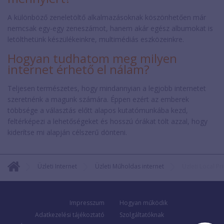
A különböző zeneletöltő alkalmazásoknak köszönhetően már
nemcsak egy-egy zeneszámot, hanem akár egész albumokat is
letölthetünk készülékeinkre, multimédiás eszközeinkre.
Hogyan tudhatom meg milyen
internet érhető el nálam?
Teljesen természetes, hogy mindannyian a legjobb internetet
szeretnénk a magunk számára. Éppen ezért az emberek
többsége a választás előtt alapos kutatómunkába kezd,
feltérképezi a lehetőségeket és hosszú órákat tölt azzal, hogy
kiderítse mi alapján célszerű dönteni.
Üzleti Internet
Üzleti Műholdas internet
Üzleti Local P
Impresszum
Hogyan működik
Adatkezelési tájékoztató
Szolgáltatóknak