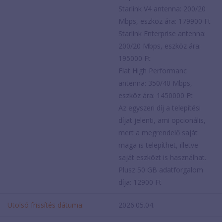
Starlink V4 antenna: 200/20
Mbps, eszköz ára: 179900 Ft
Starlink Enterprise antenna:
200/20 Mbps, eszköz ára:
195000 Ft
Flat High Performanc
antenna: 350/40 Mbps,
eszköz ára: 1450000 Ft
Az egyszeri díj a telepítési
díjat jelenti, ami opcionális,
mert a megrendelő saját
maga is telepíthet, illetve
saját eszközt is használhat.
Plusz 50 GB adatforgalom
díja: 12900 Ft
Utolsó frissítés dátuma:
2026.05.04.