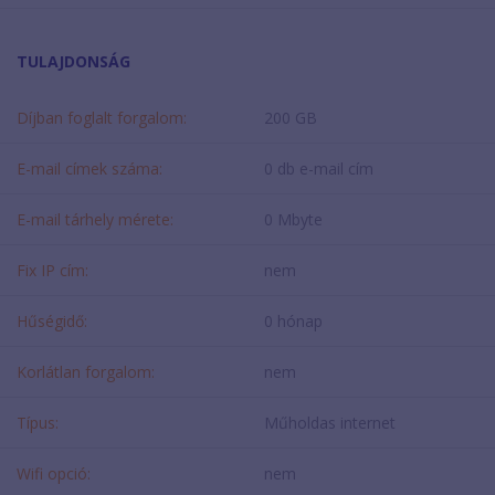
TULAJDONSÁG
Díjban foglalt forgalom:
200 GB
E-mail címek száma:
0 db e-mail cím
E-mail tárhely mérete:
0 Mbyte
Fix IP cím:
nem
Hűségidő:
0 hónap
Korlátlan forgalom:
nem
Típus:
Műholdas internet
Wifi opció:
nem