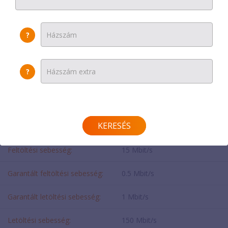
Havi díj
:
59900 Ft
?
Egyszeri díj:
50000 Ft
Helyszínen fizetendő:
0 Ft
?
Modem díja:
0 Ft
SEBESSÉG
KERESÉS
Feltöltési sebesség:
15 Mbit/s
Garantált feltöltési sebesség:
0.5 Mbit/s
Garantált letöltési sebesség:
1 Mbit/s
Letöltési sebesség:
150 Mbit/s