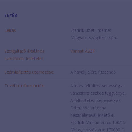
EGYÉB
Leírás:
Starlink üzleti internet
Magyarország területén.
Szolgáltató általános
Vannet ÁSZF
szerződési feltételei:
Számlafizetés ütemezése:
A havidíj előre fizetendő
További információk:
A le és feltöltési sebesség a
választott eszköz függvénye.
A feltüntetett sebesség az
Enterprise antenna
használatával érhető el.
Starlink Mini antenna: 150/15
Mbps, eszköz ára: 170000 Ft