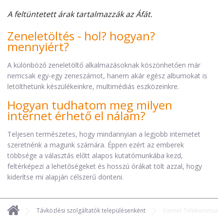
A feltüntetett árak tartalmazzák az Áfát.
Zeneletöltés - hol? hogyan?
mennyiért?
A különböző zeneletöltő alkalmazásoknak köszönhetően már
nemcsak egy-egy zeneszámot, hanem akár egész albumokat is
letölthetünk készülékeinkre, multimédiás eszközeinkre.
Hogyan tudhatom meg milyen
internet érhető el nálam?
Teljesen természetes, hogy mindannyian a legjobb internetet
szeretnénk a magunk számára. Éppen ezért az emberek
többsége a választás előtt alapos kutatómunkába kezd,
feltérképezi a lehetőségeket és hosszú órákat tölt azzal, hogy
kiderítse mi alapján célszerű dönteni.
Távközlési szolgáltatók településenként
Vannet Telekommuni