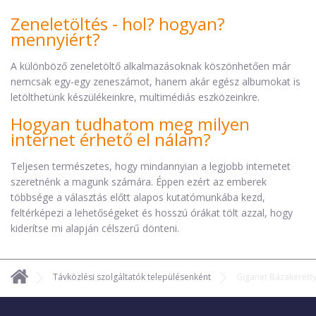
Zeneletöltés - hol? hogyan?
mennyiért?
A különböző zeneletöltő alkalmazásoknak köszönhetően már
nemcsak egy-egy zeneszámot, hanem akár egész albumokat is
letölthetünk készülékeinkre, multimédiás eszközeinkre.
Hogyan tudhatom meg milyen
internet érhető el nálam?
Teljesen természetes, hogy mindannyian a legjobb internetet
szeretnénk a magunk számára. Éppen ezért az emberek
többsége a választás előtt alapos kutatómunkába kezd,
feltérképezi a lehetőségeket és hosszú órákat tölt azzal, hogy
kiderítse mi alapján célszerű dönteni.
Távközlési szolgáltatók településenként
Giganet Bázakerett