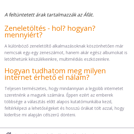
A feltüntetett árak tartalmazzák az Áfát.
Zeneletöltés - hol? hogyan?
mennyiért?
A különböző zeneletöltő alkalmazásoknak köszönhetően már
nemcsak egy-egy zeneszámot, hanem akár egész albumokat is
letölthetünk készülékeinkre, multimédiás eszközeinkre.
Hogyan tudhatom meg milyen
internet érhető el nálam?
Teljesen természetes, hogy mindannyian a legjobb internetet
szeretnénk a magunk számára. Éppen ezért az emberek
többsége a választás előtt alapos kutatómunkába kezd,
feltérképezi a lehetőségeket és hosszú órákat tölt azzal, hogy
kiderítse mi alapján célszerű dönteni.