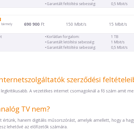
Garantált feltöltési sebesség:
0,5 Mbit/s
B
690 900
Ft
150 Mbit/s
15 Mbit/s
d bármely
t
Korlátlan forgalom:
1 TB
Garantált letöltési sebesség:
1 Mbit/s
Garantált feltöltési sebesség:
0,5 Mbit/s
nternetszolgáltatók szerződési feltétele
 legkritikusabb. A vezetékes internet csomagoknál a fő szám amit mega
z analóg TV nem?
éket értünk, hanem digitális műsorszórást, amelyik amellett, hogy a h
esz lehetővé az előfizetők számára.