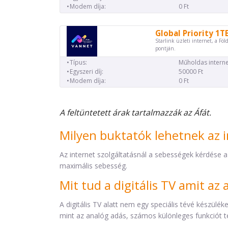
Modem díja:
0 Ft
Global Priority 1T
Starlink üzleti internet, a Föl
pontján.
Típus:
Műholdas interne
Egyszeri díj:
50000 Ft
Modem díja:
0 Ft
A feltüntetett árak tartalmazzák az Áfát.
Milyen buktatók lehetnek az i
Az internet szolgáltatásnál a sebességek kérdése a
maximális sebesség.
Mit tud a digitális TV amit a
A digitális TV alatt nem egy speciális tévé készül
mint az analóg adás, számos különleges funkciót t