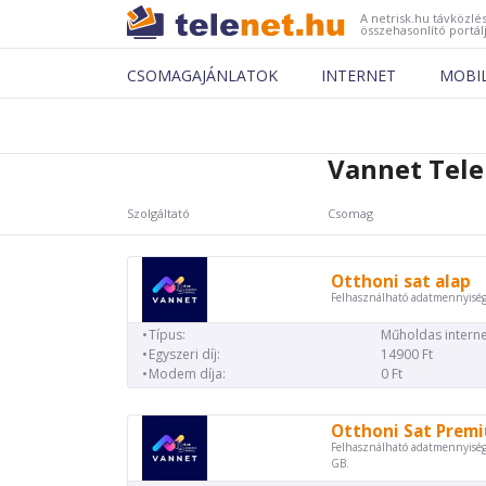
A netrisk.hu távközlés
összehasonlító portál
CSOMAGAJÁNLATOK
INTERNET
MOBI
Vannet Tele
Szolgáltató
Csomag
Otthoni sat alap
Felhasználható adatmennyiség
Típus:
Műholdas interne
Egyszeri díj:
14900 Ft
Modem díja:
0 Ft
Otthoni Sat Prem
Felhasználható adatmennyiség
GB.