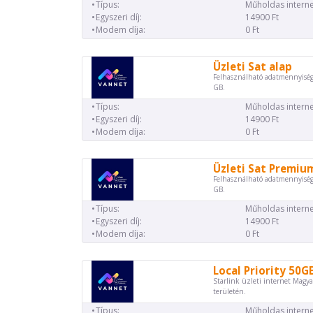
Típus:
Műholdas interne
Egyszeri díj:
14900 Ft
Modem díja:
0 Ft
Üzleti Sat alap
Felhasználható adatmennyiség
GB.
Típus:
Műholdas interne
Egyszeri díj:
14900 Ft
Modem díja:
0 Ft
Üzleti Sat Premiu
Felhasználható adatmennyiség
GB.
Típus:
Műholdas interne
Egyszeri díj:
14900 Ft
Modem díja:
0 Ft
Local Priority 50G
Starlink üzleti internet Magya
területén.
Típus:
Műholdas interne