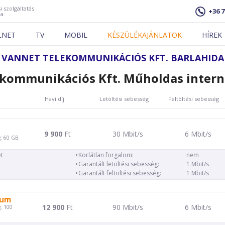
i szolgáltatás
+36 7
ja
LNET
TV
MOBIL
KÉSZÜLÉKAJÁNLATOK
HÍREK
VANNET TELEKOMMUNIKÁCIÓS KFT. BARLAHIDA
kommunikációs Kft. Műholdas intern
Havi díj
Letöltési sebesség
Feltöltési sebesség
9 900
Ft
30 Mbit/s
6 Mbit/s
: 60 GB.
t
Korlátlan forgalom:
nem
Garantált letöltési sebesség:
1 Mbit/s
Garantált feltöltési sebesség:
1 Mbit/s
ium
12 900
Ft
90 Mbit/s
6 Mbit/s
: 100