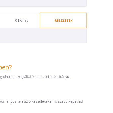
0 hónap
RÉSZLETEK
iben?
dnak a szolgáltatók, az a letöltési irányú
agyományos televízió készülékeken is szebb képet ad