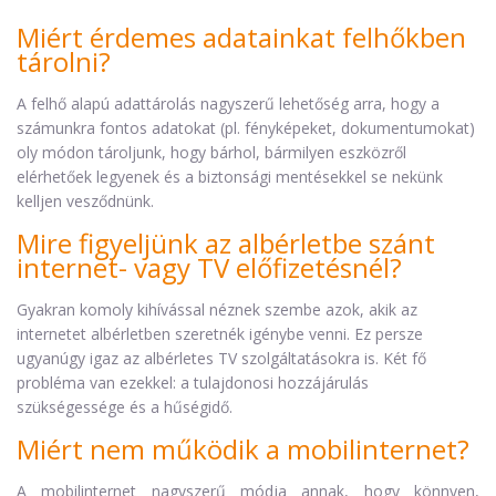
Miért érdemes adatainkat felhőkben
tárolni?
A felhő alapú adattárolás nagyszerű lehetőség arra, hogy a
számunkra fontos adatokat (pl. fényképeket, dokumentumokat)
oly módon tároljunk, hogy bárhol, bármilyen eszközről
elérhetőek legyenek és a biztonsági mentésekkel se nekünk
kelljen vesződnünk.
Mire figyeljünk az albérletbe szánt
internet- vagy TV előfizetésnél?
Gyakran komoly kihívással néznek szembe azok, akik az
internetet albérletben szeretnék igénybe venni. Ez persze
ugyanúgy igaz az albérletes TV szolgáltatásokra is. Két fő
probléma van ezekkel: a tulajdonosi hozzájárulás
szükségessége és a hűségidő.
Miért nem működik a mobilinternet?
A mobilinternet nagyszerű módja annak, hogy könnyen,