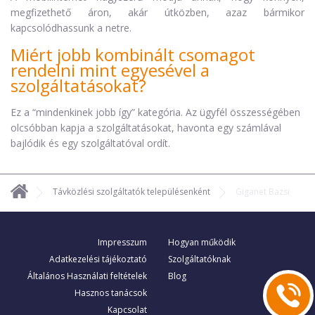
megfizethető áron, akár útközben, azaz bármikor
kapcsolódhassunk a netre.
Miért jobb kombinált csomagot
rendelni mint egyesével a
szolgáltatásokat?
Ez a “mindenkinek jobb így” kategória. Az ügyfél összességében
olcsóbban kapja a szolgáltatásokat, havonta egy számlával
bajlódik és egy szolgáltatóval ordít.
Távközlési szolgáltatók településenként
Giganet Bazsi
Impresszum
Hogyan működik
Adatkezelési tájékoztató
Szolgáltatóknak
Általános Használati feltételek
Blog
Hasznos tanácsok
Kapcsolat