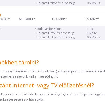
Garantált feltöltési sebesség:
0,5 Mbit/s
B
690 900
Ft
150 Mbit/s
15 Mbit/s
d bármely
t
Korlátlan forgalom:
1 TB
Garantált letöltési sebesség:
1 Mbit/s
Garantált feltöltési sebesség:
0,5 Mbit/s
hőkben tárolni?
a, hogy a számunkra fontos adatokat (pl. fényképeket, dokumentumok
tésekkel se nekünk kelljen vesződnünk.
szánt internet- vagy TV előfizetésnél?
 az internetet albérletben szeretnék igénybe venni. Ez persze ugyanúg
szükségessége és a hűségidő.