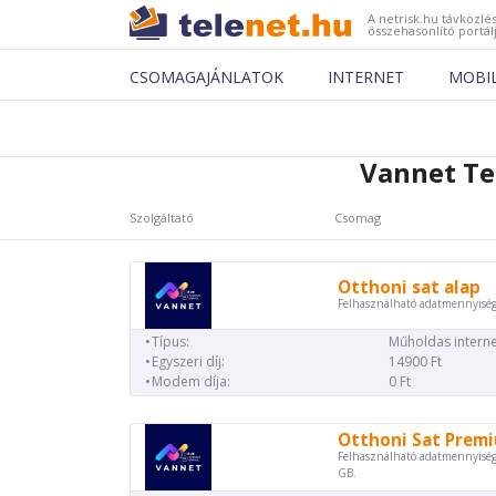
A netrisk.hu távközlés
összehasonlító portál
CSOMAGAJÁNLATOK
INTERNET
MOBI
Vannet Te
Szolgáltató
Csomag
Otthoni sat alap
Felhasználható adatmennyiség
Típus:
Műholdas interne
Egyszeri díj:
14900 Ft
Modem díja:
0 Ft
Otthoni Sat Prem
Felhasználható adatmennyiség
GB.