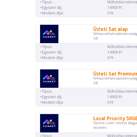
Típus:
Műholdas interne
Egyszeri díj:
14900 Ft
Modem díja:
0 Ft
Üzleti Sat alap
Felhasználható adatmennyiség
GB.
Típus:
Műholdas interne
Egyszeri díj:
14900 Ft
Modem díja:
0 Ft
Üzleti Sat Premiu
Felhasználható adatmennyiség
GB.
Típus:
Műholdas interne
Egyszeri díj:
14900 Ft
Modem díja:
0 Ft
Local Priority 50G
Starlink üzleti internet Magya
területén.
Típus:
Műholdas interne