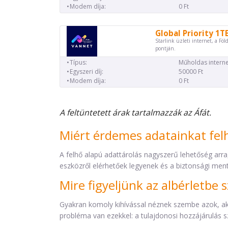
Modem díja:
0 Ft
Global Priority 1T
Starlink üzleti internet, a Föl
pontján.
Típus:
Műholdas interne
Egyszeri díj:
50000 Ft
Modem díja:
0 Ft
A feltüntetett árak tartalmazzák az Áfát.
Miért érdemes adatainkat fel
A felhő alapú adattárolás nagyszerű lehetőség arr
eszközről elérhetőek legyenek és a biztonsági men
Mire figyeljünk az albérletbe 
Gyakran komoly kihívással néznek szembe azok, akik
probléma van ezekkel: a tulajdonosi hozzájárulás 