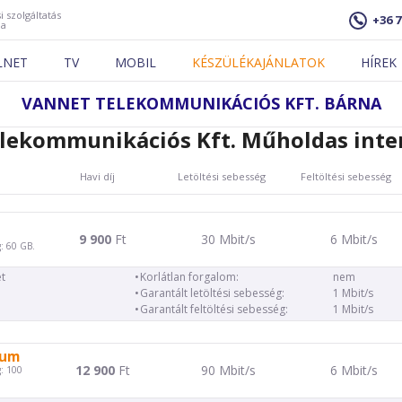
i szolgáltatás
+36 7
ja
LNET
TV
MOBIL
KÉSZÜLÉKAJÁNLATOK
HÍREK
VANNET TELEKOMMUNIKÁCIÓS KFT. BÁRNA
lekommunikációs Kft. Műholdas inte
Havi díj
Letöltési sebesség
Feltöltési sebesség
9 900
Ft
30 Mbit/s
6 Mbit/s
: 60 GB.
t
Korlátlan forgalom:
nem
Garantált letöltési sebesség:
1 Mbit/s
Garantált feltöltési sebesség:
1 Mbit/s
ium
12 900
Ft
90 Mbit/s
6 Mbit/s
: 100