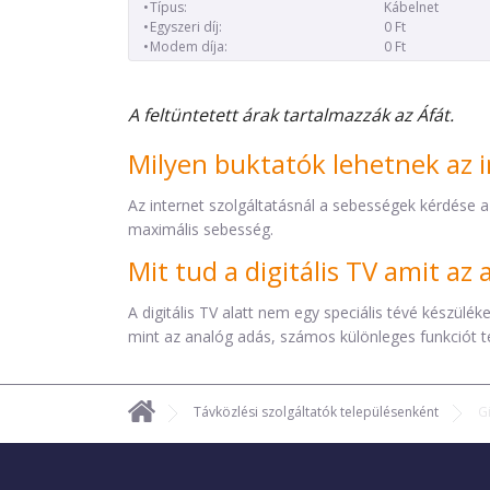
Típus:
Kábelnet
Egyszeri díj:
0 Ft
Modem díja:
0 Ft
A feltüntetett árak tartalmazzák az Áfát.
Milyen buktatók lehetnek az i
Az internet szolgáltatásnál a sebességek kérdése a
maximális sebesség.
Mit tud a digitális TV amit a
A digitális TV alatt nem egy speciális tévé készül
mint az analóg adás, számos különleges funkciót t
Távközlési szolgáltatók településenként
G