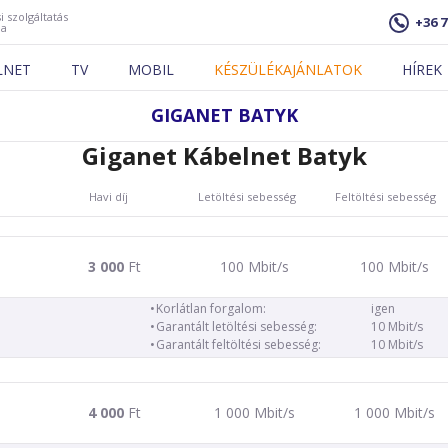
i szolgáltatás
+36 7
ja
LNET
TV
MOBIL
KÉSZÜLÉKAJÁNLATOK
HÍREK
GIGANET BATYK
Giganet Kábelnet Batyk
Havi díj
Letöltési sebesség
Feltöltési sebesség
3 000
Ft
100 Mbit/s
100 Mbit/s
Korlátlan forgalom:
igen
Garantált letöltési sebesség:
10 Mbit/s
Garantált feltöltési sebesség:
10 Mbit/s
4 000
Ft
1 000 Mbit/s
1 000 Mbit/s