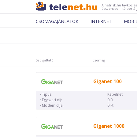
A netrisk.hu távközlés
összehasonlító portál
CSOMAGAJÁNLATOK
INTERNET
MOBI
Szolgáltató
Csomag
Giganet 100
Típus:
Kábelnet
Egyszeri díj:
0 Ft
Modem díja:
0 Ft
Giganet 1000