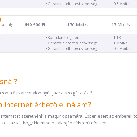
Garantált feltöltési sebesség:
0,5 Mbit/s
B
690 900
Ft
150 Mbit/s
15 Mbit/s
d bármely
t
Korlátlan forgalom:
1 TB
Garantált letöltési sebesség:
1 Mbit/s
Garantált feltöltési sebesség:
0,5 Mbit/s
ásnál?
zon a fizikai vonalon nyújtja-e a szolgáltatást?
internet érhető el nálam?
 internetet szeretnénk a magunk számára. Éppen ezért az emberek t
tölt azzal, hogy kiderítse mi alapján célszerű dönteni.