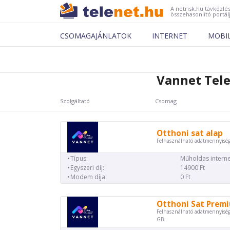
A netrisk.hu távközlés
összehasonlító portál
CSOMAGAJÁNLATOK
INTERNET
MOBI
Vannet Tel
Szolgáltató
Csomag
Otthoni sat alap
Felhasználható adatmennyiség
Típus:
Műholdas interne
Egyszeri díj:
14900 Ft
Modem díja:
0 Ft
Otthoni Sat Prem
Felhasználható adatmennyiség
GB.