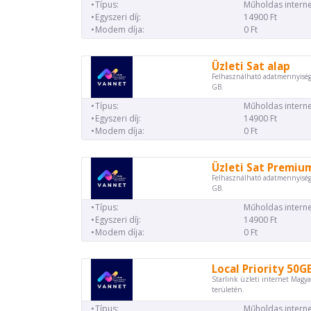
Típus:
Műholdas interne
Egyszeri díj:
14900 Ft
Modem díja:
0 Ft
Üzleti Sat alap
Felhasználható adatmennyiség
GB.
Típus:
Műholdas interne
Egyszeri díj:
14900 Ft
Modem díja:
0 Ft
Üzleti Sat Premiu
Felhasználható adatmennyiség
GB.
Típus:
Műholdas interne
Egyszeri díj:
14900 Ft
Modem díja:
0 Ft
Local Priority 50G
Starlink üzleti internet Magya
területén.
Típus:
Műholdas interne