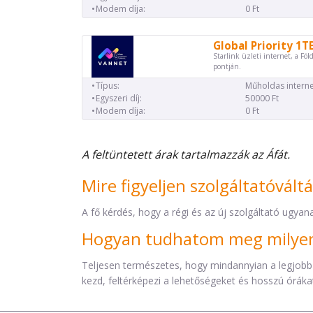
Modem díja:
0 Ft
Global Priority 1T
Starlink üzleti internet, a Föl
pontján.
Típus:
Műholdas interne
Egyszeri díj:
50000 Ft
Modem díja:
0 Ft
A feltüntetett árak tartalmazzák az Áfát.
Mire figyeljen szolgáltatóvált
A fő kérdés, hogy a régi és az új szolgáltató ugyana
Hogyan tudhatom meg milyen 
Teljesen természetes, hogy mindannyian a legjobb
kezd, feltérképezi a lehetőségeket és hosszú órákat 