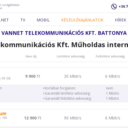
i szolgáltatás
+36 7
ja
LNET
TV
MOBIL
KÉSZÜLÉKAJÁNLATOK
HÍREK
VANNET TELEKOMMUNIKÁCIÓS KFT. BATTONYA
ekommunikációs Kft. Műholdas intern
Havi díj
Letöltési sebesség
Feltöltési sebesség
9 900
Ft
30 Mbit/s
6 Mbit/s
: 60 GB.
t
Korlátlan forgalom:
nem
Garantált letöltési sebesség:
1 Mbit/s
Garantált feltöltési sebesség:
1 Mbit/s
ium
12 900
Ft
90 Mbit/s
6 Mbit/s
: 100