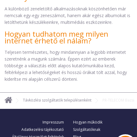
A különböző zeneletöltő alkalmazásoknak köszönhetően már
nemcsak egy-egy zeneszámot, hanem akár egész albumokat is
letölthetünk készülékeinkre, multimédiás eszközeinkre.
Hogyan tudhatom meg milyen
internet érhető el nálam?
Teljesen természetes, hogy mindannyian a legjobb internetet
szeretnénk a magunk számára. Éppen ezért az emberek
többsége a választás előtt alapos kutatómunkába kezd,
feltérképezi a lehetőségeket és hosszú órákat tölt azzal, hogy
kiderítse mi alapján célszerű dönteni.
Távközlési szolgáltatók településenként
PR-TELECOM Bazsi
Impresszum
Hogyan működik
Adatkezelési tájékoztató
Szolgáltatóknak
Általános Használati feltételek
Blog