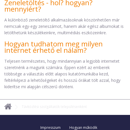
Zeneletöltés - hol? hogyan?
mennyiért?
A különböző zeneletöltő alkalmazásoknak köszönhetően már
nemcsak egy-egy zeneszámot, hanem akár egész albumokat is
letölthetünk készülékeinkre, multimédiás eszközeinkre.
Hogyan tudhatom meg milyen
internet érhető el nálam?
Teljesen természetes, hogy mindannyian a legjobb internetet
szeretnénk a magunk számára. Éppen ezért az emberek
többsége a választás előtt alapos kutatómunkába kezd,
feltérképezi a lehetőségeket és hosszú órákat tölt azzal, hogy
kiderítse mi alapján célszerű dönteni.
Távközlési szolgáltatók településenként
Impresszum
Hogyan működik