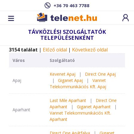
+36 70 463 7788
TÁVKÖZLÉSI SZOLGÁLTATÓK
TELEPÜLÉSENKÉNT
3154 találat
|
Előző oldal
|
Következő oldal
Város
Szolgáltató
Kevenet Apaj
|
Direct One Apaj
Apaj
|
Giganet Apaj
|
Vannet
Telekommunikációs Kft. Apaj
Last Mile Aparhant
|
Direct One
Aparhant
|
Giganet Aparhant
|
Aparhant
Vannet Telekommunikációs Kft.
Aparhant
Direct One Apátfalva
|
Giganet