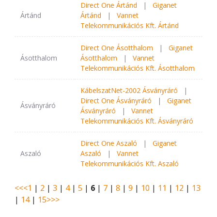
Direct One Ártánd
|
Giganet
Ártánd
Ártánd
|
Vannet
Telekommunikációs Kft. Ártánd
Direct One Ásotthalom
|
Giganet
Ásotthalom
Ásotthalom
|
Vannet
Telekommunikációs Kft. Ásotthalom
KábelszatNet-2002 Ásványráró
|
Direct One Ásványráró
|
Giganet
Ásványráró
Ásványráró
|
Vannet
Telekommunikációs Kft. Ásványráró
Direct One Aszaló
|
Giganet
Aszaló
Aszaló
|
Vannet
Telekommunikációs Kft. Aszaló
<<
<
1
|
2
|
3
|
4
|
5
|
6
|
7
|
8
|
9
|
10
|
11
|
12
|
13
|
14
|
15
>
>>