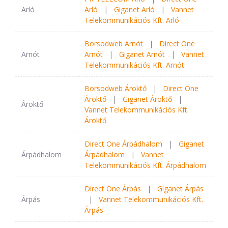
Arló
Arló
|
Giganet Arló
|
Vannet
Telekommunikációs Kft. Arló
Borsodweb Arnót
|
Direct One
Arnót
Arnót
|
Giganet Arnót
|
Vannet
Telekommunikációs Kft. Arnót
Borsodweb Ároktő
|
Direct One
Ároktő
|
Giganet Ároktő
|
Ároktő
Vannet Telekommunikációs Kft.
Ároktő
Direct One Árpádhalom
|
Giganet
Árpádhalom
Árpádhalom
|
Vannet
Telekommunikációs Kft. Árpádhalom
Direct One Árpás
|
Giganet Árpás
Árpás
|
Vannet Telekommunikációs Kft.
Árpás