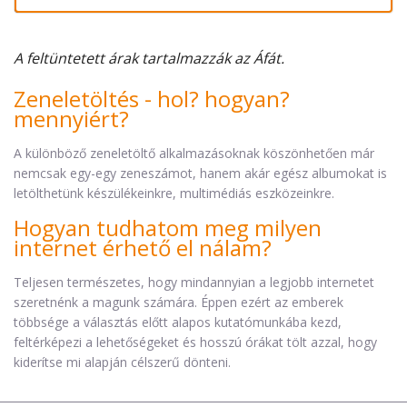
A feltüntetett árak tartalmazzák az Áfát.
Zeneletöltés - hol? hogyan?
mennyiért?
A különböző zeneletöltő alkalmazásoknak köszönhetően már
nemcsak egy-egy zeneszámot, hanem akár egész albumokat is
letölthetünk készülékeinkre, multimédiás eszközeinkre.
Hogyan tudhatom meg milyen
internet érhető el nálam?
Teljesen természetes, hogy mindannyian a legjobb internetet
szeretnénk a magunk számára. Éppen ezért az emberek
többsége a választás előtt alapos kutatómunkába kezd,
feltérképezi a lehetőségeket és hosszú órákat tölt azzal, hogy
kiderítse mi alapján célszerű dönteni.