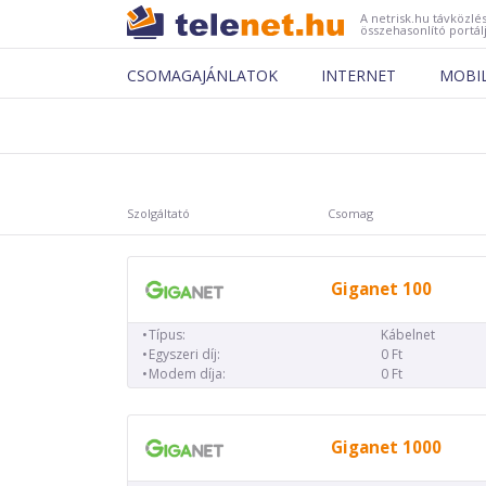
A netrisk.hu távközlés
összehasonlító portál
CSOMAGAJÁNLATOK
INTERNET
MOBI
Szolgáltató
Csomag
Giganet 100
Típus:
Kábelnet
Egyszeri díj:
0 Ft
Modem díja:
0 Ft
Giganet 1000