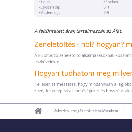
Típus:
Kábelnet
Egyszeri díj:
0 Ft
Modem díja:
0 Ft
A feltüntetett árak tartalmazzák az Áfát.
Zeneletöltés - hol? hogyan? 
A különböző zeneletöltő alkalmazásoknak köszönh
eszközeinkre.
Hogyan tudhatom meg milyen 
Teljesen természetes, hogy mindannyian a legjobb
kezd, feltérképezi a lehetőségeket és hosszú órákat 
Távközlési szolgáltatók településenként
G