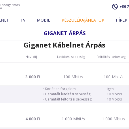
i szolgáltatás
+36 7
ja
LNET
TV
MOBIL
KÉSZÜLÉKAJÁNLATOK
HÍREK
GIGANET ÁRPÁS
Giganet Kábelnet Árpás
Havi díj
Letöltési sebesség
Feltöltési sebesség
3 000
Ft
100 Mbit/s
100 Mbit/s
Korlátlan forgalom:
igen
Garantált letöltési sebesség:
10 Mbit/s
Garantált feltöltési sebesség:
10 Mbit/s
4 000
Ft
1 000 Mbit/s
1 000 Mbit/s