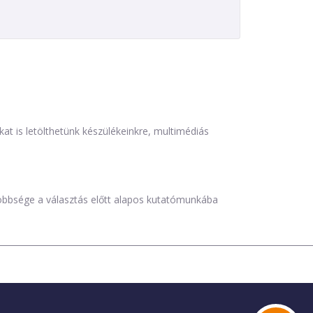
is letölthetünk készülékeinkre, multimédiás
öbbsége a választás előtt alapos kutatómunkába