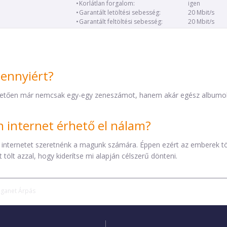
Korlátlan forgalom:
igen
Garantált letöltési sebesség:
20 Mbit/s
Garantált feltöltési sebesség:
20 Mbit/s
mennyiért?
etően már nemcsak egy-egy zeneszámot, hanem akár egész albumokat 
internet érhető el nálam?
 internetet szeretnénk a magunk számára. Éppen ezért az emberek t
tölt azzal, hogy kiderítse mi alapján célszerű dönteni.
iganet Árpás