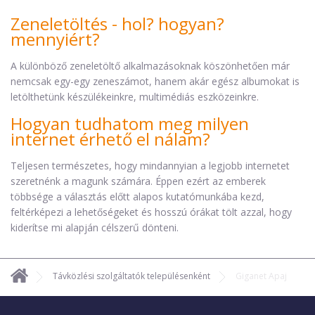
Zeneletöltés - hol? hogyan?
mennyiért?
A különböző zeneletöltő alkalmazásoknak köszönhetően már
nemcsak egy-egy zeneszámot, hanem akár egész albumokat is
letölthetünk készülékeinkre, multimédiás eszközeinkre.
Hogyan tudhatom meg milyen
internet érhető el nálam?
Teljesen természetes, hogy mindannyian a legjobb internetet
szeretnénk a magunk számára. Éppen ezért az emberek
többsége a választás előtt alapos kutatómunkába kezd,
feltérképezi a lehetőségeket és hosszú órákat tölt azzal, hogy
kiderítse mi alapján célszerű dönteni.
Távközlési szolgáltatók településenként
Giganet Apaj