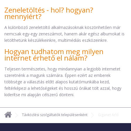
Zeneletöltés - hol? hogyan?
mennyiért?
A különböző zeneletöltő alkalmazásoknak köszönhetően már
nemcsak egy-egy zeneszámot, hanem akár egész albumokat is
letölthetünk készülékeinkre, multimédiás eszközeinkre.
Hogyan tudhatom meg milyen
internet érhető el nálam?
Teljesen természetes, hogy mindannyian a legjobb internetet
szeretnénk a magunk számára. Éppen ezért az emberek
többsége a választás előtt alapos kutatómunkába kezd,
feltérképezi a lehetőségeket és hosszú órákat tölt azzal, hogy
kiderítse mi alapján célszerű dönteni.
Távközlési szolgáltatók településenként
Giganet Arló