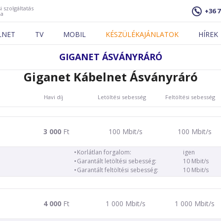
i szolgáltatás
+36 7
ja
LNET
TV
MOBIL
KÉSZÜLÉKAJÁNLATOK
HÍREK
GIGANET ÁSVÁNYRÁRÓ
Giganet Kábelnet Ásványráró
Havi díj
Letöltési sebesség
Feltöltési sebesség
3 000
Ft
100 Mbit/s
100 Mbit/s
Korlátlan forgalom:
igen
Garantált letöltési sebesség:
10 Mbit/s
Garantált feltöltési sebesség:
10 Mbit/s
4 000
Ft
1 000 Mbit/s
1 000 Mbit/s