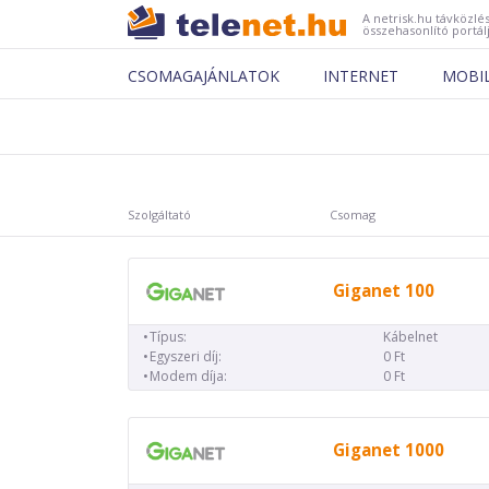
A netrisk.hu távközlés
összehasonlító portál
CSOMAGAJÁNLATOK
INTERNET
MOBI
Szolgáltató
Csomag
Giganet 100
Típus:
Kábelnet
Egyszeri díj:
0 Ft
Modem díja:
0 Ft
Giganet 1000