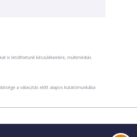
is letölthetünk készülékeinkre, multimédiás
öbbsége a választás előtt alapos kutatómunkába