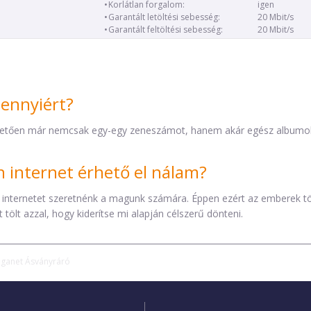
Korlátlan forgalom:
igen
Garantált letöltési sebesség:
20 Mbit/s
Garantált feltöltési sebesség:
20 Mbit/s
mennyiért?
etően már nemcsak egy-egy zeneszámot, hanem akár egész albumokat 
internet érhető el nálam?
 internetet szeretnénk a magunk számára. Éppen ezért az emberek t
tölt azzal, hogy kiderítse mi alapján célszerű dönteni.
iganet Ásványráró