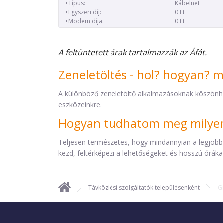
Típus:
Kábelnet
Egyszeri díj:
0 Ft
Modem díja:
0 Ft
A feltüntetett árak tartalmazzák az Áfát.
Zeneletöltés - hol? hogyan? 
A különböző zeneletöltő alkalmazásoknak köszönh
eszközeinkre.
Hogyan tudhatom meg milyen 
Teljesen természetes, hogy mindannyian a legjobb
kezd, feltérképezi a lehetőségeket és hosszú órákat 
Távközlési szolgáltatók településenként
G