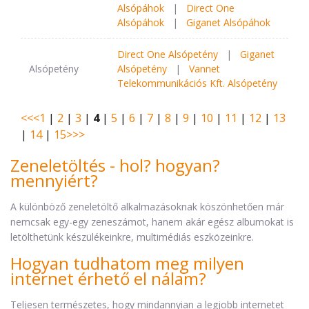
Alsópáhok
|
Direct One
Alsópáhok
|
Giganet Alsópáhok
Direct One Alsópetény
|
Giganet
Alsópetény
Alsópetény
|
Vannet
Telekommunikációs Kft. Alsópetény
<<
<
1
|
2
|
3
|
4
|
5
|
6
|
7
|
8
|
9
|
10
|
11
|
12
|
13
|
14
|
15
>
>>
Zeneletöltés - hol? hogyan?
mennyiért?
A különböző zeneletöltő alkalmazásoknak köszönhetően már
nemcsak egy-egy zeneszámot, hanem akár egész albumokat is
letölthetünk készülékeinkre, multimédiás eszközeinkre.
Hogyan tudhatom meg milyen
internet érhető el nálam?
Teljesen természetes, hogy mindannyian a legjobb internetet