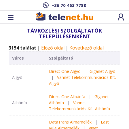
+36 70 463 7788
TÁVKÖZLÉSI SZOLGÁLTATÓK
TELEPÜLÉSENKÉNT
3154 találat
|
Előző oldal
|
Következő oldal
Város
Szolgáltató
Direct One Algyő
|
Giganet Algyő
Algyő
|
Vannet Telekommunikációs Kft.
Algyő
Direct One Alibánfa
|
Giganet
Alibánfa
Alibánfa
|
Vannet
Telekommunikációs Kft. Alibánfa
DataTrans Almamellék
|
Last
Mile Almamellék
|
Vinet