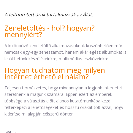
A feltüntetett árak tartalmazzák az Áfát.
Zeneletöltés - hol? hogyan?
mennyiért?
A különböző zeneletöltő alkalmazásoknak köszönhetően már
nemcsak egy-egy zeneszámot, hanem akár egész albumokat is
letölthetünk készülékeinkre, multimédiás eszközeinkre.
Hogyan tudhatom meg milyen
internet érhető el nálam?
Teljesen természetes, hogy mindannyian a legjobb internetet
szeretnénk a magunk számára. Éppen ezért az emberek
többsége a választás előtt alapos kutatómunkába kezd,
feltérképezi a lehetőségeket és hosszú órákat tölt azzal, hogy
kiderítse mi alapján célszerű dönteni.