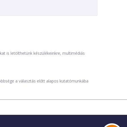
is letölthetünk készülékeinkre, multimédiás
öbbsége a választás előtt alapos kutatómunkába