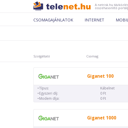
A netrisk.hu távközlés
összehasonlító portál
CSOMAGAJÁNLATOK
INTERNET
MOBI
Szolgáltató
Csomag
Giganet 100
Típus:
Kábelnet
Egyszeri díj:
0 Ft
Modem díja:
0 Ft
Giganet 1000