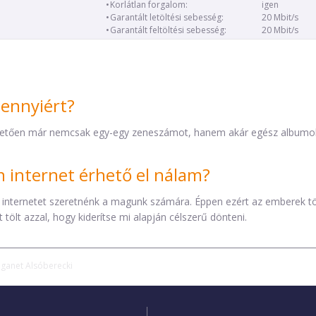
Korlátlan forgalom:
igen
Garantált letöltési sebesség:
20 Mbit/s
Garantált feltöltési sebesség:
20 Mbit/s
mennyiért?
etően már nemcsak egy-egy zeneszámot, hanem akár egész albumokat 
internet érhető el nálam?
 internetet szeretnénk a magunk számára. Éppen ezért az emberek t
tölt azzal, hogy kiderítse mi alapján célszerű dönteni.
iganet Alsóberecki