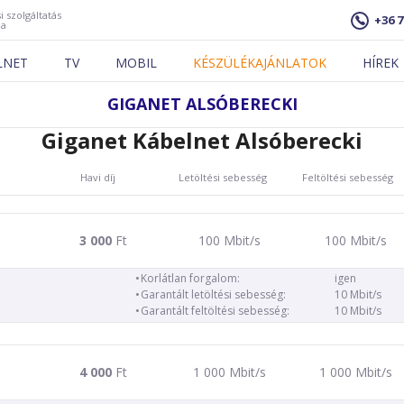
i szolgáltatás
+36 7
ja
LNET
TV
MOBIL
KÉSZÜLÉKAJÁNLATOK
HÍREK
GIGANET ALSÓBERECKI
Giganet Kábelnet Alsóberecki
Havi díj
Letöltési sebesség
Feltöltési sebesség
3 000
Ft
100 Mbit/s
100 Mbit/s
Korlátlan forgalom:
igen
Garantált letöltési sebesség:
10 Mbit/s
Garantált feltöltési sebesség:
10 Mbit/s
4 000
Ft
1 000 Mbit/s
1 000 Mbit/s