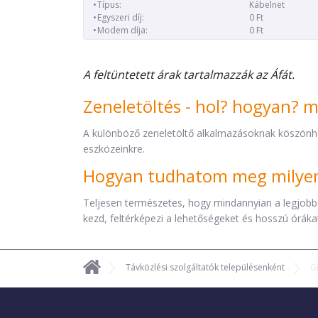
Típus:
Kábelnet
Egyszeri díj:
0 Ft
Modem díja:
0 Ft
A feltüntetett árak tartalmazzák az Áfát.
Zeneletöltés - hol? hogyan? 
A különböző zeneletöltő alkalmazásoknak köszönh
eszközeinkre.
Hogyan tudhatom meg milyen 
Teljesen természetes, hogy mindannyian a legjobb
kezd, feltérképezi a lehetőségeket és hosszú órákat 
Távközlési szolgáltatók településenként
G