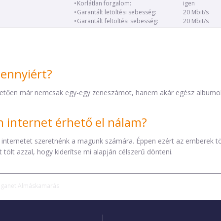
Korlátlan forgalom:
igen
Garantált letöltési sebesség:
20 Mbit/s
Garantált feltöltési sebesség:
20 Mbit/s
mennyiért?
etően már nemcsak egy-egy zeneszámot, hanem akár egész albumokat 
internet érhető el nálam?
 internetet szeretnénk a magunk számára. Éppen ezért az emberek t
tölt azzal, hogy kiderítse mi alapján célszerű dönteni.
iganet Almáskamarás