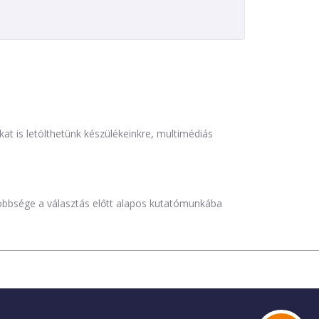
is letölthetünk készülékeinkre, multimédiás
öbbsége a választás előtt alapos kutatómunkába