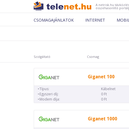
A netrisk.hu távközlés
összehasonlító portál
CSOMAGAJÁNLATOK
INTERNET
MOBI
Szolgáltató
Csomag
Giganet 100
Típus:
Kábelnet
Egyszeri díj:
0 Ft
Modem díja:
0 Ft
Giganet 1000