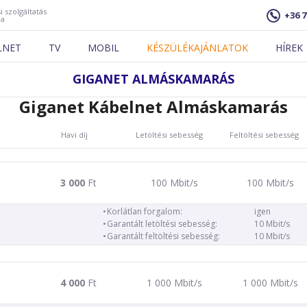
i szolgáltatás
+36 7
ja
LNET
TV
MOBIL
KÉSZÜLÉKAJÁNLATOK
HÍREK
GIGANET ALMÁSKAMARÁS
Giganet Kábelnet Almáskamarás
Havi díj
Letöltési sebesség
Feltöltési sebesség
3 000
Ft
100 Mbit/s
100 Mbit/s
Korlátlan forgalom:
igen
Garantált letöltési sebesség:
10 Mbit/s
Garantált feltöltési sebesség:
10 Mbit/s
4 000
Ft
1 000 Mbit/s
1 000 Mbit/s