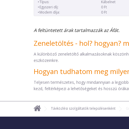
Típus:
Kábelnet
Egyszeri díj:
0 Ft
Modem díja:
0 Ft
A feltüntetett árak tartalmazzák az Áfát.
Zeneletöltés - hol? hogyan? 
A különböző zeneletöltő alkalmazásoknak köszönh
eszközeinkre.
Hogyan tudhatom meg milyen 
Teljesen természetes, hogy mindannyian a legjobb
kezd, feltérképezi a lehetőségeket és hosszú órákat 
Távközlési szolgáltatók településenként
G