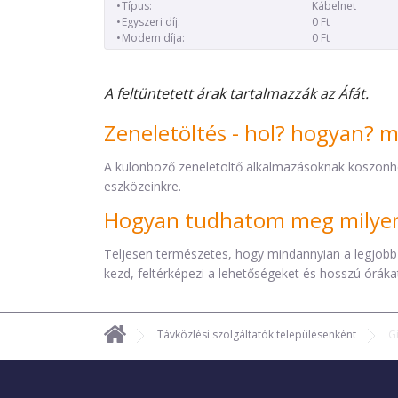
Típus:
Kábelnet
Egyszeri díj:
0 Ft
Modem díja:
0 Ft
A feltüntetett árak tartalmazzák az Áfát.
Zeneletöltés - hol? hogyan? 
A különböző zeneletöltő alkalmazásoknak köszönh
eszközeinkre.
Hogyan tudhatom meg milyen 
Teljesen természetes, hogy mindannyian a legjobb
kezd, feltérképezi a lehetőségeket és hosszú órákat 
Távközlési szolgáltatók településenként
G