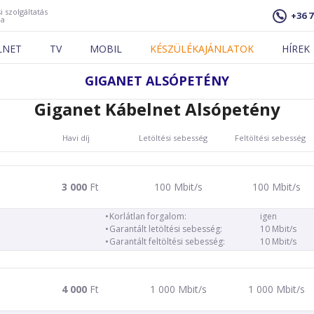
i szolgáltatás
+36 7
ja
LNET
TV
MOBIL
KÉSZÜLÉKAJÁNLATOK
HÍREK
GIGANET ALSÓPETÉNY
Giganet Kábelnet Alsópetény
Havi díj
Letöltési sebesség
Feltöltési sebesség
3 000
Ft
100 Mbit/s
100 Mbit/s
Korlátlan forgalom:
igen
Garantált letöltési sebesség:
10 Mbit/s
Garantált feltöltési sebesség:
10 Mbit/s
4 000
Ft
1 000 Mbit/s
1 000 Mbit/s