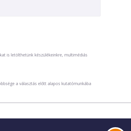
is letölthetünk készülékeinkre, multimédiás
öbbsége a választás előtt alapos kutatómunkába