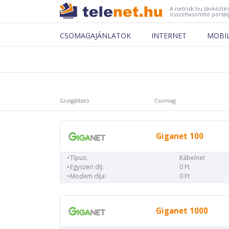
A netrisk.hu távközlés
összehasonlító portál
CSOMAGAJÁNLATOK
INTERNET
MOBI
Szolgáltató
Csomag
Giganet 100
Típus:
Kábelnet
Egyszeri díj:
0 Ft
Modem díja:
0 Ft
Giganet 1000