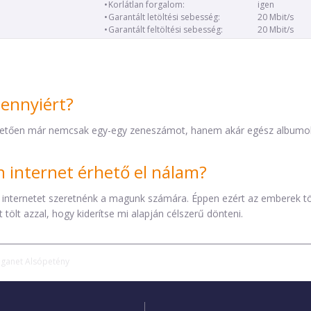
Korlátlan forgalom:
igen
Garantált letöltési sebesség:
20 Mbit/s
Garantált feltöltési sebesség:
20 Mbit/s
mennyiért?
etően már nemcsak egy-egy zeneszámot, hanem akár egész albumokat 
internet érhető el nálam?
 internetet szeretnénk a magunk számára. Éppen ezért az emberek t
tölt azzal, hogy kiderítse mi alapján célszerű dönteni.
iganet Alsópetény