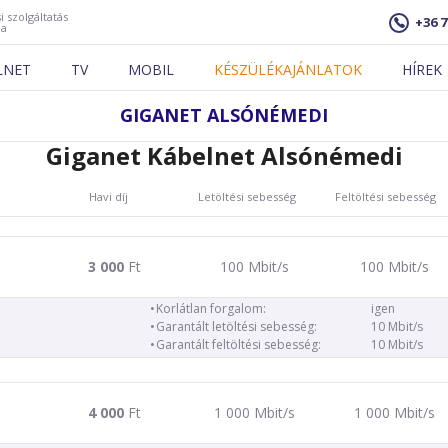
i szolgáltatás
+36 7
ja
LNET
TV
MOBIL
KÉSZÜLÉKAJÁNLATOK
HÍREK
GIGANET ALSÓNÉMEDI
Giganet Kábelnet Alsónémedi
Havi díj
Letöltési sebesség
Feltöltési sebesség
3 000
Ft
100 Mbit/s
100 Mbit/s
Korlátlan forgalom:
igen
Garantált letöltési sebesség:
10 Mbit/s
Garantált feltöltési sebesség:
10 Mbit/s
4 000
Ft
1 000 Mbit/s
1 000 Mbit/s