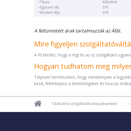
Típus:
Kábelnet
Egyszeri díj:
0 Ft
Modem díja:
0 Ft
A feltüntetett árak tartalmazzák az Áfát.
Mire figyeljen szolgáltatóvált
A fő kérdés, hogy a régi és az új szolgáltató ugyana
Hogyan tudhatom meg milyen 
Teljesen természetes, hogy mindannyian a legjobb
kezd, feltérképezi a lehetőségeket és hosszú órákat 
Távközlési szolgáltatók településenként
G