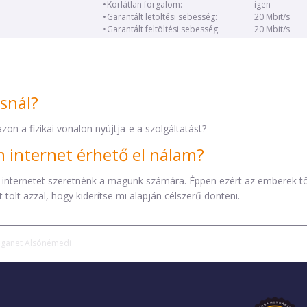
Korlátlan forgalom:
igen
Garantált letöltési sebesség:
20 Mbit/s
Garantált feltöltési sebesség:
20 Mbit/s
ásnál?
zon a fizikai vonalon nyújtja-e a szolgáltatást?
internet érhető el nálam?
 internetet szeretnénk a magunk számára. Éppen ezért az emberek t
tölt azzal, hogy kiderítse mi alapján célszerű dönteni.
iganet Alsónémedi