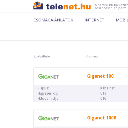
A netrisk.hu távközlés
összehasonlító portál
CSOMAGAJÁNLATOK
INTERNET
MOBI
Szolgáltató
Csomag
Giganet 100
Típus:
Kábelnet
Egyszeri díj:
0 Ft
Modem díja:
0 Ft
Giganet 1000