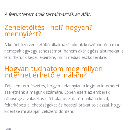
A feltüntetett árak tartalmazzák az Áfát.
Zeneletöltés - hol? hogyan?
mennyiért?
A különböző zeneletöltő alkalmazásoknak köszönhetően már
nemcsak egy-egy zeneszámot, hanem akár egész albumokat is
letölthetünk készülékeinkre, multimédiás eszközeinkre.
Hogyan tudhatom meg milyen
internet érhető el nálam?
Teljesen természetes, hogy mindannyian a legjobb internetet
szeretnénk a magunk számára. Éppen ezért az emberek
többsége a választás előtt alapos kutatómunkába kezd,
feltérképezi a lehetőségeket és hosszú órákat tölt azzal, hogy
kiderítse mi alapján célszerű dönteni.