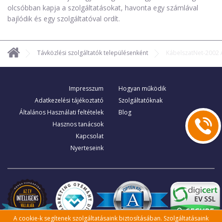
olcsóbban kapja a szolgáltatásokat, havonta egy számlával
bajlódik és egy szolgáltatóval ordít.
Távközlési szolgáltatók településenként
KábelszatNet-2002
Impresszum
Hogyan működik
Adatkezelési tájékoztató
Szolgáltatóknak
Általános Használati feltételek
Blog
Hasznos tanácsok
Kapcsolat
Nyerteseink
A cookie-k segítenek szolgáltatásaink biztosításában. Szolgáltatásaink