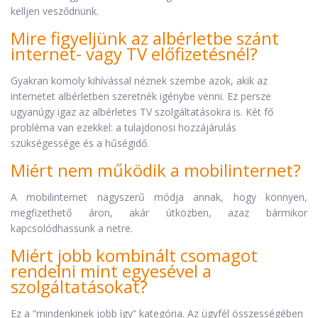
kelljen vesződnünk.
Mire figyeljünk az albérletbe szánt
internet- vagy TV előfizetésnél?
Gyakran komoly kihívással néznek szembe azok, akik az
internetet albérletben szeretnék igénybe venni. Ez persze
ugyanúgy igaz az albérletes TV szolgáltatásokra is. Két fő
probléma van ezekkel: a tulajdonosi hozzájárulás
szükségessége és a hűségidő.
Miért nem működik a mobilinternet?
A mobilinternet nagyszerű módja annak, hogy könnyen,
megfizethető áron, akár útközben, azaz bármikor
kapcsolódhassunk a netre.
Miért jobb kombinált csomagot
rendelni mint egyesével a
szolgáltatásokat?
Ez a “mindenkinek jobb így” kategória. Az ügyfél összességében