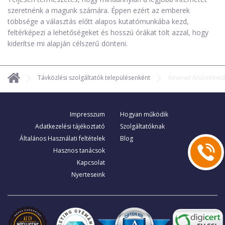
szeretnénk a magunk számára. Éppen ezért az emberek
többsége a választás előtt alapos kutatómunkába kezd,
feltérképezi a lehetőségeket és hosszú órákat tölt azzal, hogy
kiderítse mi alapján célszerű dönteni.
Távközlési szolgáltatók településenként
Kevenet Alsónémed
Impresszum
Hogyan működik
Adatkezelési tájékoztató
Szolgáltatóknak
Általános Használati feltételek
Blog
Hasznos tanácsok
Kapcsolat
Nyerteseink