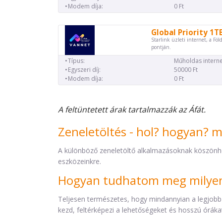
Modem díja:
0 Ft
Global Priority 1T
Starlink üzleti internet, a Föl
pontján.
Típus:
Műholdas interne
Egyszeri díj:
50000 Ft
Modem díja:
0 Ft
A feltüntetett árak tartalmazzák az Áfát.
Zeneletöltés - hol? hogyan? 
A különböző zeneletöltő alkalmazásoknak köszönh
eszközeinkre.
Hogyan tudhatom meg milyen 
Teljesen természetes, hogy mindannyian a legjobb
kezd, feltérképezi a lehetőségeket és hosszú órákat 