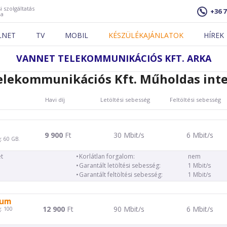
i szolgáltatás
+36 7
ja
LNET
TV
MOBIL
KÉSZÜLÉKAJÁNLATOK
HÍREK
VANNET TELEKOMMUNIKÁCIÓS KFT. ARKA
elekommunikációs Kft. Műholdas inte
Havi díj
Letöltési sebesség
Feltöltési sebesség
9 900
Ft
30 Mbit/s
6 Mbit/s
: 60 GB.
t
Korlátlan forgalom:
nem
Garantált letöltési sebesség:
1 Mbit/s
Garantált feltöltési sebesség:
1 Mbit/s
ium
12 900
Ft
90 Mbit/s
6 Mbit/s
: 100