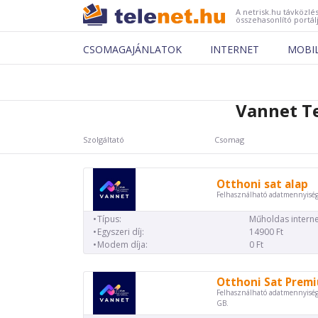
A netrisk.hu távközlés
összehasonlító portál
CSOMAGAJÁNLATOK
INTERNET
MOBI
Vannet T
Szolgáltató
Csomag
Otthoni sat alap
Felhasználható adatmennyiség
Típus:
Műholdas interne
Egyszeri díj:
14900 Ft
Modem díja:
0 Ft
Otthoni Sat Prem
Felhasználható adatmennyiség
GB.