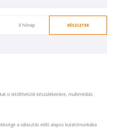
0 hónap
RÉSZLETEK
is letölthetünk készülékeinkre, multimédiás
öbbsége a választás előtt alapos kutatómunkába