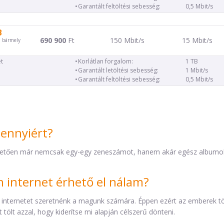
Garantált feltöltési sebesség:
0,5 Mbit/s
B
690 900
Ft
150 Mbit/s
15 Mbit/s
d bármely
t
Korlátlan forgalom:
1 TB
Garantált letöltési sebesség:
1 Mbit/s
Garantált feltöltési sebesség:
0,5 Mbit/s
mennyiért?
etően már nemcsak egy-egy zeneszámot, hanem akár egész albumokat 
internet érhető el nálam?
 internetet szeretnénk a magunk számára. Éppen ezért az emberek t
tölt azzal, hogy kiderítse mi alapján célszerű dönteni.