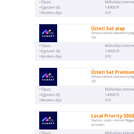
Típus:
Műholdas interne
Egyszeri díj:
14900 Ft
Modem díja:
0 Ft
Üzleti Sat alap
Felhasználható adatmennyiség
GB.
Típus:
Műholdas interne
Egyszeri díj:
14900 Ft
Modem díja:
0 Ft
Üzleti Sat Premiu
Felhasználható adatmennyiség
GB.
Típus:
Műholdas interne
Egyszeri díj:
14900 Ft
Modem díja:
0 Ft
Local Priority 50G
Starlink üzleti internet Magya
területén.
Típus:
Műholdas interne