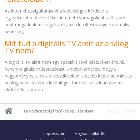
Az internet szolgáltatásnál a sebességek kérdése a
legkritikusabb. A vezetékes internet csomagoknál a fő szám
amit megadnak a szolgáltatók, az a letöltési irányú maximális
sebesség.
Mit tud a digitális TV amit az analóg
TV nem?
A digitális TV alatt nem egy speciális tévé készüléket értünk,
hanem digitális műsorszórást, amelyik amellett, hogy a
hagyományos televízió készülékeken is szebb képet ad mint az
analóg adás, számos különleges funkciót tesz lehetővé az
előfizetők számára.
Távközlési szolgáltatók településenként
PR-TELECOM Arló
Impresszum
Hogyan működik