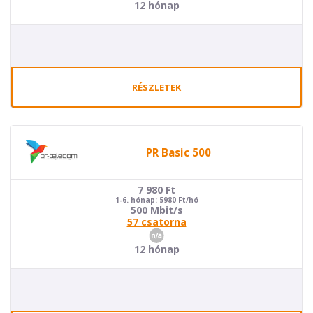
12 hónap
RÉSZLETEK
PR Basic 500
7 980
Ft
1-6. hónap: 5980 Ft/hó
500 Mbit/s
57 csatorna
12 hónap