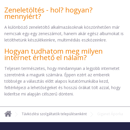
Zeneletöltés - hol? hogyan?
mennyiért?
A különböző zeneletöltő alkalmazásoknak köszönhetően már
nemcsak egy-egy zeneszámot, hanem akár egész albumokat is
letölthetünk készülékeinkre, multimédiás eszközeinkre.
Hogyan tudhatom meg milyen
internet érhető el nálam?
Teljesen természetes, hogy mindannyian a legjobb internetet
szeretnénk a magunk számára. Éppen ezért az emberek
többsége a választás előtt alapos kutatómunkába kezd,
feltérképezi a lehetőségeket és hosszú órákat tölt azzal, hogy
kiderítse mi alapján célszerű dönteni.
Távközlési szolgáltatók településenként
Giganet Áporka