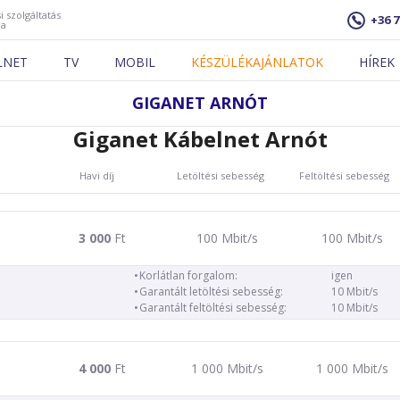
i szolgáltatás
+36 7
ja
LNET
TV
MOBIL
KÉSZÜLÉKAJÁNLATOK
HÍREK
GIGANET ARNÓT
Giganet Kábelnet Arnót
Havi díj
Letöltési sebesség
Feltöltési sebesség
3 000
Ft
100 Mbit/s
100 Mbit/s
Korlátlan forgalom:
igen
Garantált letöltési sebesség:
10 Mbit/s
Garantált feltöltési sebesség:
10 Mbit/s
4 000
Ft
1 000 Mbit/s
1 000 Mbit/s