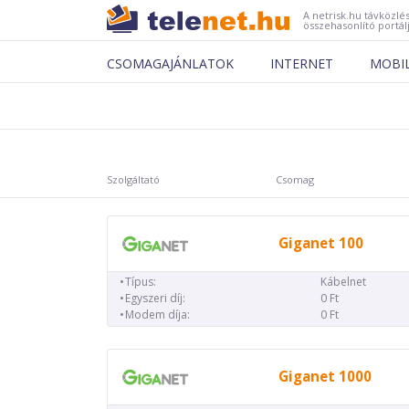
A netrisk.hu távközlés
összehasonlító portál
CSOMAGAJÁNLATOK
INTERNET
MOBI
Szolgáltató
Csomag
Giganet 100
Típus:
Kábelnet
Egyszeri díj:
0 Ft
Modem díja:
0 Ft
Giganet 1000