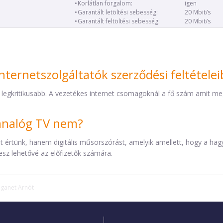
Korlátlan forgalom:
igen
Garantált letöltési sebesség:
20 Mbit/s
Garantált feltöltési sebesség:
20 Mbit/s
nternetszolgáltatók szerződési feltétele
 legkritikusabb. A vezetékes internet csomagoknál a fő szám amit mega
z analóg TV nem?
éket értünk, hanem digitális műsorszórást, amelyik amellett, hogy a h
esz lehetővé az előfizetők számára.
iganet Arnót