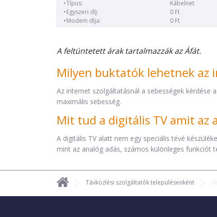
Típus:
Kábelnet
Egyszeri díj:
0 Ft
Modem díja:
0 Ft
A feltüntetett árak tartalmazzák az Áfát.
Milyen buktatók lehetnek az i
Az internet szolgáltatásnál a sebességek kérdése a
maximális sebesség.
Mit tud a digitális TV amit a
A digitális TV alatt nem egy speciális tévé készül
mint az analóg adás, számos különleges funkciót t
Távközlési szolgáltatók településenként
G