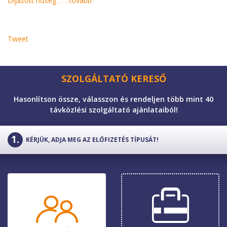
Díjazott hűség . . .
tovább
Tweet
SZOLGÁLTATÓ KERESŐ
Hasonlítson össze, válasszon és rendeljen több mint 40
távközlési szolgáltató ajánlataiból!
KÉRJÜK, ADJA MEG AZ ELŐFIZETÉS TÍPUSÁT!