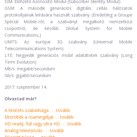
SIM: Előfizető Azonosító Modul (Subscriber Identity Modul)
GSM: A második generációs digitális cellás hálózatok
protokolljainak leírására használt szabvány. (Eredetileg a Groupe
Spécial Mobile-ról, a szabványt megalkotó nemzetközi
csoportról, de később Global System for Mobile
Communications,)
UMTS: Az európai 3G szabvány (Universal Mobile
Telecommunications System)
LTE: Negyedik generációs mobil adatátviteli szabvány (Long
Term Evolution)
Mb/s: megabit/secundum
Gb/s: gigabit/secundum
2017. szeptember 14.
Olvastad már?
A tévézés szabadsága . . .
tovább
Eltörölték a roamingdíjat. . .
tovább
HD-ready, full vagy ultra HD . . .
tovább
Analóg televíziózás . . .
tovább