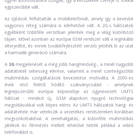
ügyfél azonosítására szolgált, így a készülékek cseréje is sokkal
egyszerűbbé vált.
Az újítások felfuttatták a mobiltelefóniát, amely így a kevésbé
vagyonos réteg számára is elérhetővé vált. A 2G-s hálózatok
egyébként többféle verzióban jelentek meg a világ különböző
tájain. Idővel azonban az európai GSM rendszer vált a leginkább
elterjedtté, és ennek továbbfejlesztett verziói jelölték ki az utat
a harmadik generáció számára.
A
3G
megjelenését a még jobb hangminőség-, a minél nagyobb
adatátviteli sebesség elérése, valamint a minél szerteágazóbb
multimédiás szolgáltatások bevezetése motiválta. A 2000-es
évek első felétől hódító szabványcsalád - amelynek
legnépszerűbb európai képviselője az úgynevezett UMTS
hálózat - mindezt új, GSM alapokon nyugvó technológiai
megoldásokkal volt képes elérni. Az UMTS hálózatok hang- és
adatátvitele már vetekszik a vezetékes rendszereken korábban
megszokottakéval. A zenehallgatás, a különféle multimédiás
játékok és filmnézés mellett lehetővé tették például a videó
telefonálást is.