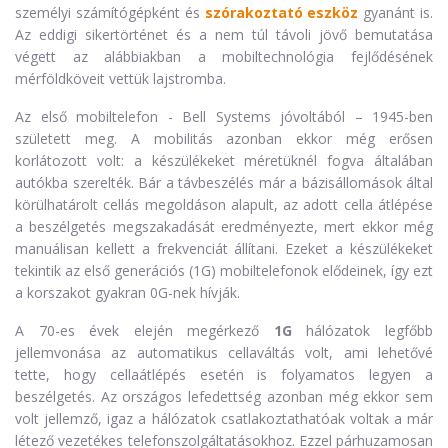
személyi számítógépként és
szórakoztató eszköz
gyanánt is.
Az eddigi sikertörténet és a nem túl távoli jövő bemutatása
végett az alábbiakban a mobiltechnológia fejlődésének
mérföldköveit vettük lajstromba.
Az első mobiltelefon - Bell Systems jóvoltából – 1945-ben
született meg. A mobilitás azonban ekkor még erősen
korlátozott volt: a készülékeket méretüknél fogva általában
autókba szerelték. Bár a távbeszélés már a bázisállomások által
körülhatárolt cellás megoldáson alapult, az adott cella átlépése
a beszélgetés megszakadását eredményezte, mert ekkor még
manuálisan kellett a frekvenciát állítani. Ezeket a készülékeket
tekintik az első generációs (1G) mobiltelefonok elődeinek, így ezt
a korszakot gyakran 0G-nek hívják.
A 70-es évek elején megérkező
1G
hálózatok legfőbb
jellemvonása az automatikus cellaváltás volt, ami lehetővé
tette, hogy cellaátlépés esetén is folyamatos legyen a
beszélgetés. Az országos lefedettség azonban még ekkor sem
volt jellemző, igaz a hálózatok csatlakoztathatóak voltak a már
létező vezetékes telefonszolgáltatásokhoz. Ezzel párhuzamosan