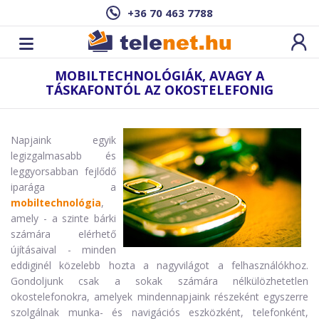
+36 70 463 7788
MOBILTECHNOLÓGIÁK, AVAGY A
TÁSKAFONTÓL AZ OKOSTELEFONIG
Napjaink egyik
legizgalmasabb és
leggyorsabban fejlődő
iparága a
mobiltechnológia
,
amely - a szinte bárki
számára elérhető
újításaival - minden
eddiginél közelebb hozta a nagyvilágot a felhasználókhoz.
Gondoljunk csak a sokak számára nélkülözhetetlen
okostelefonokra, amelyek mindennapjaink részeként egyszerre
szolgálnak munka- és navigációs eszközként, telefonként,