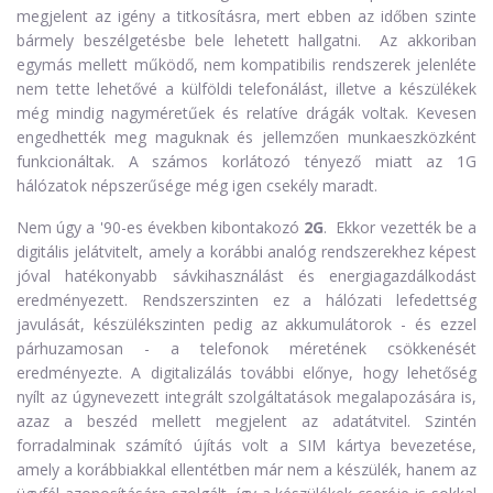
megjelent az igény a titkosításra, mert ebben az időben szinte
bármely beszélgetésbe bele lehetett hallgatni. Az akkoriban
egymás mellett működő, nem kompatibilis rendszerek jelenléte
nem tette lehetővé a külföldi telefonálást, illetve a készülékek
még mindig nagyméretűek és relatíve drágák voltak. Kevesen
engedhették meg maguknak és jellemzően munkaeszközként
funkcionáltak. A számos korlátozó tényező miatt az 1G
hálózatok népszerűsége még igen csekély maradt.
Nem úgy a '90-es években kibontakozó
2G
. Ekkor vezették be a
digitális jelátvitelt, amely a korábbi analóg rendszerekhez képest
jóval hatékonyabb sávkihasználást és energiagazdálkodást
eredményezett. Rendszerszinten ez a hálózati lefedettség
javulását, készülékszinten pedig az akkumulátorok - és ezzel
párhuzamosan - a telefonok méretének csökkenését
eredményezte. A digitalizálás további előnye, hogy lehetőség
nyílt az úgynevezett integrált szolgáltatások megalapozására is,
azaz a beszéd mellett megjelent az adatátvitel. Szintén
forradalminak számító újítás volt a SIM kártya bevezetése,
amely a korábbiakkal ellentétben már nem a készülék, hanem az