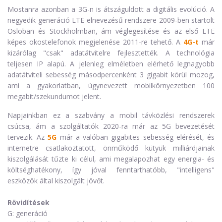
Mostanra azonban a 3G-n is átszáguldott a digitális evolúció. A
negyedik generáció LTE elnevezésű rendszere 2009-ben startolt
Osloban és Stockholmban, ám véglegesítése és az első LTE
képes okostelefonok megjelenése 2011-re tehető. A
4G-t
már
kizárólag "csak" adatátvitelre fejlesztették. A technológia
teljesen IP alapú. A jelenleg elméletben elérhető legnagyobb
adatátviteli sebesség másodpercenként 3 gigabit körül mozog,
ami a gyakorlatban, úgynevezett mobilkörnyezetben 100
megabit/szekundumot jelent.
Napjainkban ez a szabvány a mobil távközlési rendszerek
csúcsa, ám a szolgáltatók 2020-ra már az 5G bevezetését
tervezik. Az
5G
már a valóban gigabites sebesség elérését, és
internetre csatlakoztatott, önműködő kütyük milliárdjainak
kiszolgálását tűzte ki célul, ami megalapozhat egy energia- és
költséghatékony, így jóval fenntarthatóbb, "intelligens"
eszközök által kiszolgált jövőt.
Rövidítések
G: generáció