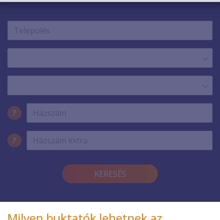
TELEFON
?
?
KERESÉS
Milyen buktatók lehetnek az