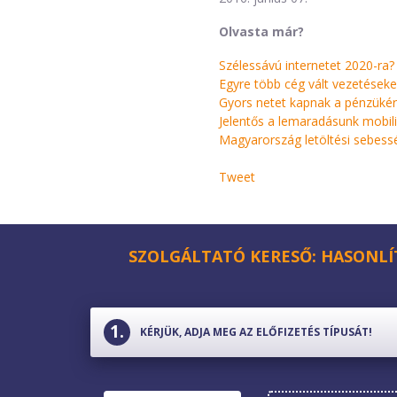
Olvasta már?
Szélessávú internetet 2020-ra? .
Egyre több cég vált vezetésekes
Gyors netet kapnak a pénzükért
Jelentős a lemaradásunk mobilin
Magyarország letöltési sebessé
Tweet
SZOLGÁLTATÓ KERESŐ: HASONLÍ
KÉRJÜK, ADJA MEG AZ ELŐFIZETÉS TÍPUSÁT!