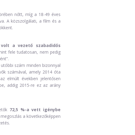
örében nőtt, míg a 18-49 éves
. A közszolgálati, a film és a
ökkent.
 volt a vezető szabadidős
mint fele tudatosan, nem pedig
ént”.
z utóbbi szám minden bizonnyal
evők számával, amely 2014 óta
 az elmúlt években jelentősen
be, addig 2015-re ez az arány
zetők
72,5 %-a vett igénybe
ci megoszlás a következőképpen
zetés.