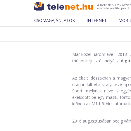
A netrisk.hu távközlés
összehasonlító portál
CSOMAGAJÁNLATOK
INTERNET
MOBI
Már közel három éve - 2013 júli
műsorterjesztés helyét a
digi
Az eltelt időszakban a magyar 
után indult el a királyi tévé új
Sport, melynek neve is egyé
ékelődött be egy másik, fonto
időben az M1-ből hírcsatorna le
2016 augusztusában pedig várh