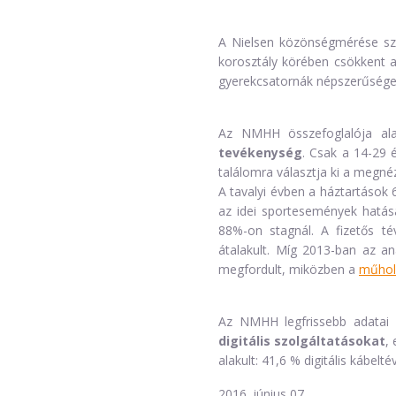
A Nielsen közönségmérése sze
korosztály körében csökkent a
gyerekcsatornák népszerűsége 
Az NMHH összefoglalója ala
tevékenység
. Csak a 14-29
találomra választja ki a megn
A tavalyi évben a háztartások
az idei sportesemények hatás
88%-on stagnál. A fizetős té
átalakult. Míg 2013-ban az a
megfordult, miközben a
műhol
Az NMHH legfrissebb adatai 
digitális szolgáltatásokat
,
alakult: 41,6 % digitális kábel
2016. június 07.