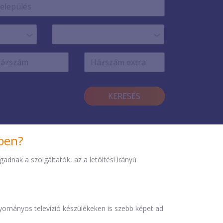
KERESÉS
iben?
dnak a szolgáltatók, az a letöltési irányú
agyományos televízió készülékeken is szebb képet ad