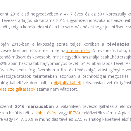
rint 2016 első negyedévében a 4-17 éves és az 50+ korosztály k
 tévézés átlagos időtartama 2015 ugyanezen időszakához viszonyítva
nőtt, míg a kereskedelmi és a hírcsatornák nézettsége jelentősen cs
pján 2015-ben a lakosság szinte teljes körében a
tévénézés
 évesek körében előzte ezt meg az
internetezés
. A tévénézők több, 
ézendő műsort és kevesebb, mint negyedük használja csak „háttérzajk
 62%-ában használtak hagyományos tévét, 54 %-ában lapos tévét. A
ára növekedni fog. Szemben a fizetős tévészolgáltatást igénybe v
vészolgáltatások tekintetében azonban a technológiai megoszlás
nalóg kábeltévé dominált, a
digitális kábelt
feleannyian vették igény
das szolgáltatások
száma nem változott.
szerint
2016 márciusában
a valamilyen tévészolgáltatásra előfi
 ezen belül is nőtt a
kábeltévére
vagy
IPTV-re
előfizetők száma. A pia
tévé vagy IPTV, 30,9 % műholdas tévé és 27,5 % analóg kábeltévé előfi