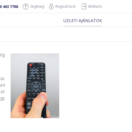
0 463 7788
Segítség
Regisztráció
Belépés
ÜZLETI AJÁNLATOK
lóg
lás
 M4
özé
egy