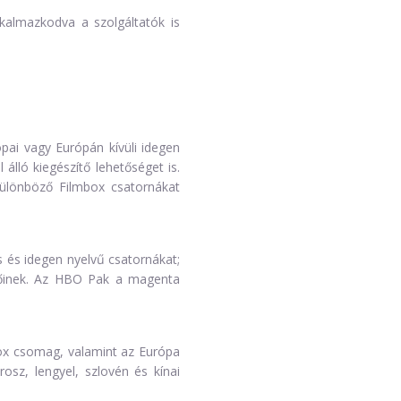
kalmazkodva a szolgáltatók is
pai vagy Európán kívüli idegen
álló kiegészítő lehetőséget is.
ülönböző Filmbox csatornákat
s és idegen nyelvű csatornákat;
előinek. Az HBO Pak a magenta
x csomag, valamint az Európa
osz, lengyel, szlovén és kínai