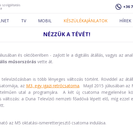
i szolgáltatás
+36 7
ja
LNET
TV
MOBIL
KÉSZÜLÉKAJÁNLATOK
HÍREK
NÉZZÜK A TÉVÉT!
usában és októberében - zajlott le a digitális átállás, vagyis az ana
tális műsorszórás
vette át.
televíziózásban is több lényeges változás történt. Röviddel az átál
 csatornája, az
M3, egy igazi retrócsatorna
. Majd 2015 júliusában az
rtelműen utal a programjára. A két új csatorna megjelenése k
s változás: a Duna Televízió nemzeti főadóvá lépett elő, míg ezzel 
tt.
ató az M5 oktatási-ismeretterjesztő csatorna indulása.