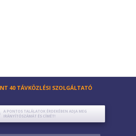
NT 40 TÁVKÖZLÉSI SZOLGÁLTATÓ
A PONTOS TALÁLATOK ÉRDEKÉBEN ADJA MEG
IRÁNYÍTÓSZÁMÁT ÉS CÍMÉT!