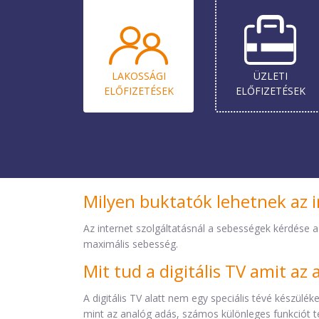
LAKOSSÁGI
ÜZLETI
ELŐ­FIZETÉSEK
ELŐ­FIZETÉSEK
Milyen buktatók lehetnek az i
Az internet szolgáltatásnál a sebességek kérdése a
maximális sebesség.
Mit tud a digitális TV amit a
A digitális TV alatt nem egy speciális tévé készül
mint az analóg adás, számos különleges funkciót t