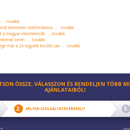
 . .
tovább
ről internetes telefonálásra . . .
tovább
 a magyar internetezők . . .
tovább
ternet terén . . .
tovább
ge már a 20 legjobb között van . . .
tovább
TSON ÖSSZE, VÁLASSZON ÉS RENDELJEN TÖBB MI
AJÁNLATAIBÓL!
MILYEN SZOLGÁLTATÁS ÉRDEKLI?