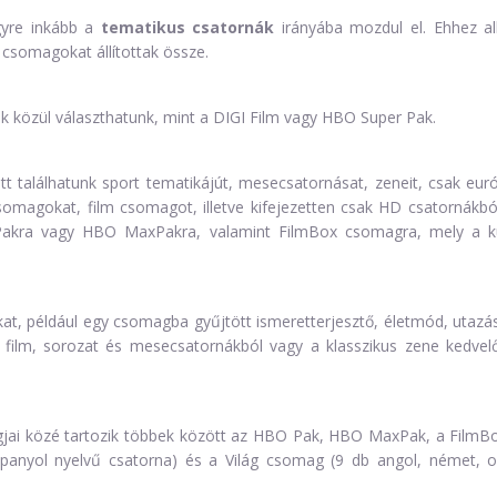
gyre inkább a
tematikus csatornák
irányába mozdul el. Ehhez al
 csomagokat állítottak össze.
 közül választhatunk, mint a DIGI Film vagy HBO Super Pak.
t találhatunk sport tematikájút, mesecsatornásat, zeneit, csak euró
omagokat, film csomagot, illetve kifejezetten csak HD csatornákból 
 Pakra vagy HBO MaxPakra, valamint FilmBox csomagra, mely a k
kat, például egy csomagba gyűjtött ismeretterjesztő, életmód, utazá
e film, sorozat és mesecsatornákból vagy a klasszikus zene kedv
i közé tartozik többek között az HBO Pak, HBO MaxPak, a FilmBo
spanyol nyelvű csatorna) és a Világ csomag (9 db angol, német, or