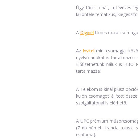
Úgy tűnik tehát, a tévézés e
különféle tematikus, kiegészítő
A
Diginél
filmes extra csomagok
Az
Invitel
mini csomagjai közöt
nyelvű adókat is tartalmazó cs
Előfizethetünk náluk is HBO
tartalmazza.
A Telekom is kínál plusz opció
külön csomagot állított össz
szolgáltatónál is elérhető.
A UPC prémium műsorcsomagja
(7 db német, francia, olasz, 
csatorna).