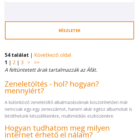
RÉSZLETEK
54 találat
|
Következő oldal
1
|
2
|
3
>
>>
A feltüntetett árak tartalmazzák az Áfát.
Zeneletöltés - hol? hogyan?
mennyiért?
A különböző zeneletöltő alkalmazásoknak köszönhetően már
nemcsak egy-egy zeneszámot, hanem akár egész albumokat is
letölthetünk készülékeinkre, multimédiás eszközeinkre.
Hogyan tudhatom meg milyen
internet érhető el nálam?