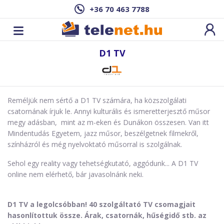
+36 70 463 7788
D1 TV
Reméljük nem sértő a D1 TV számára, ha közszolgálati
csatornának írjuk le. Annyi kulturális és ismeretterjesztő műsor
megy adásban, mint az m-eken és Dunákon összesen. Van itt
Mindentudás Egyetem, jazz műsor, beszélgetnek filmekről,
színházról és még nyelvoktató műsorral is szolgálnak.
Sehol egy reality vagy tehetségkutató, aggódunk... A D1 TV
online nem elérhető, bár javasolnánk neki.
D1 TV a legolcsóbban! 40 szolgáltató TV csomagjait
hasonlítottuk össze. Árak, csatornák, hűségidő stb. az