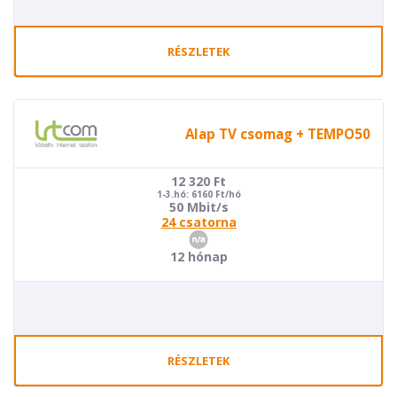
RÉSZLETEK
Alap TV csomag + TEMPO50
12 320
Ft
1-3.hó: 6160 Ft/hó
50 Mbit/s
24 csatorna
12 hónap
RÉSZLETEK