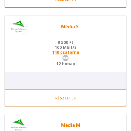
Média S
9 500
Ft
100 Mbit/s
140 csatorna
12 hónap
RÉSZLETEK
Média M