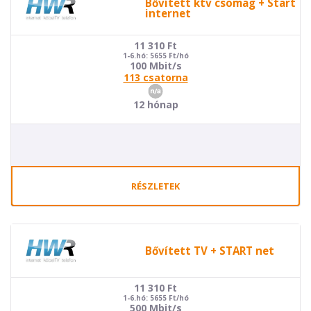
Bővített ktv csomag + Start
internet
11 310
Ft
1-6.hó: 5655 Ft/hó
100 Mbit/s
113 csatorna
12 hónap
RÉSZLETEK
Bővített TV + START net
11 310
Ft
1-6.hó: 5655 Ft/hó
500 Mbit/s