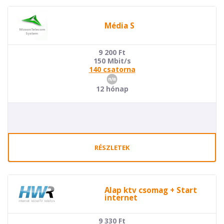
Média S
9 200
Ft
150 Mbit/s
140 csatorna
12 hónap
RÉSZLETEK
Alap ktv csomag + Start
internet
9 330
Ft