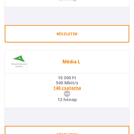
RÉSZLETEK
Média L
10 300
Ft
500 Mbit/s
140 csatorna
12 hónap