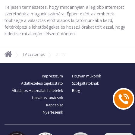
Teljesen természetes, hogy mindannyian a legjobb internetet
szeretnénk a magunk számára. Éppen ezért az emberek
többsége a választás előtt alapos kutatómunkába kezd,
feltérképezi a lehetőségeket és hosszú órákat tölt azzal, hogy
kiderítse mi alapján célszerű dönteni.
TV csatornák
D1 TV
Impresszum
Hogyan működik
Adatkezelési tájékoztató
Szolgáltatóknak
Általános Használati feltételek
Blog
Hasznos tanácsok
Kapcsolat
Nyerteseink