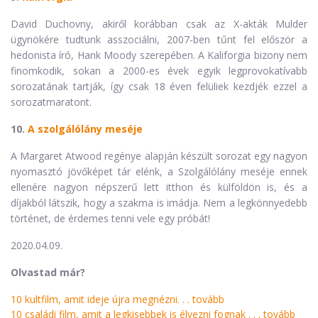
David Duchovny, akiről korábban csak az X-akták Mulder
ügynökére tudtunk asszociálni, 2007-ben tűnt fel először a
hedonista író, Hank Moody szerepében. A Kaliforgia bizony nem
finomkodik, sokan a 2000-es évek egyik legprovokatívabb
sorozatának tartják, így csak 18 éven felüliek kezdjék ezzel a
sorozatmaratont.
10.
A szolgálólány meséje
A Margaret Atwood regénye alapján készült sorozat egy nagyon
nyomasztó jövőképet tár elénk, a Szolgálólány meséje ennek
ellenére nagyon népszerű lett itthon és külföldön is, és a
díjakból látszik, hogy a szakma is imádja. Nem a legkönnyedebb
történet, de érdemes tenni vele egy próbát!
2020.04.09.
Olvastad már?
10 kultfilm, amit ideje újra megnézni. . .
tovább
10 családi film, amit a legkisebbek is élvezni fognak . . .
tovább