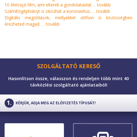
10 életrajzi film, ami eltereli a gondolataidat . .
tovább
Számítógéphiányt is okozhat a koronavírus. . .
tovább
Digitális megoldások, mellyekkel otthon is közösségben
érezheted magad. . .
tovább
SZOLGÁLTATÓ KERESŐ
Hasonlítson össze, válasszon és rendeljen több mint 40
távközlési szolgáltató ajánlataiból!
KÉRJÜK, ADJA MEG AZ ELŐFIZETÉS TÍPUSÁT!