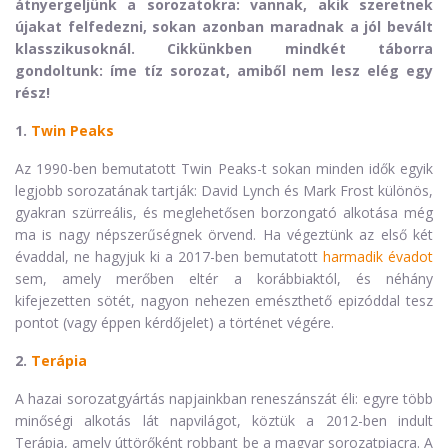
átnyergeljünk a sorozatokra: vannak, akik szeretnek
újakat felfedezni, sokan azonban maradnak a jól bevált
klasszikusoknál. Cikkünkben mindkét táborra
gondoltunk: íme tíz sorozat, amiből nem lesz elég egy
rész!
1.
Twin Peaks
Az 1990-ben bemutatott Twin Peaks-t sokan minden idők egyik
legjobb sorozatának tartják: David Lynch és Mark Frost különös,
gyakran szürreális, és meglehetősen borzongató alkotása még
ma is nagy népszerűségnek örvend. Ha végeztünk az első két
évaddal, ne hagyjuk ki a 2017-ben bemutatott
harmadik évadot
sem, amely merőben eltér a korábbiaktól, és néhány
kifejezetten sötét, nagyon nehezen emészthető epizóddal tesz
pontot (vagy éppen kérdőjelet) a történet végére.
2.
Terápia
A hazai sorozatgyártás napjainkban reneszánszát éli: egyre több
minőségi alkotás lát napvilágot, köztük a 2012-ben indult
Terápia, amely úttörőként robbant be a magyar sorozatpiacra. A