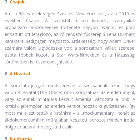
7.
Csajok
Ami a 90-es évek végén Szex és New York volt, az a 2010-es
években Csajok. A szülőktől frissen kirepült, szárnyaikat
próbálgató huszonévesek története nagyon őszinte, és pont
emiatt itt-ott letaglózó, az író-rendező-főszereplő Lena Dunham
karaktere pedig igen megosztó. Érdekesség, hogy Adam Driver
számára valódi ugródeszka volt a sorozatban vállalt szerepe:
azóta többek között a Star Wars-filmekben és a Házassági
történetben is főszerepet játszott.
8.
A Hivatal
A sorozatrajongók rendszeresen összecsapnak azon, hogy
vajon A Hivatal (The Office) című sorozatnak az eredeti angol,
vagy az ennek mintájára készült amerikai változata a jobb. A
kritikák jellemzően az eredeti verziót hozzák ki győztesnek, így
most mi is ezt tettük a listánkra – a „mockumentary”, tehát az
ál-dokumentumfilm műfajában készített sorozat minden irodai
dolgozó arcára mosolyt tud csalni.
9.
Kaliforgia