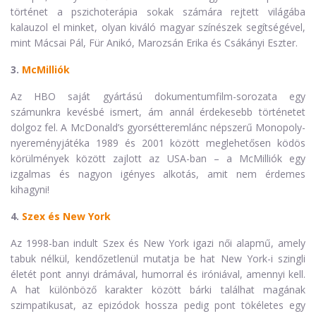
történet a pszichoterápia sokak számára rejtett világába
kalauzol el minket, olyan kiváló magyar színészek segítségével,
mint Mácsai Pál, Für Anikó, Marozsán Erika és Csákányi Eszter.
3.
McMilliók
Az HBO saját gyártású dokumentumfilm-sorozata egy
számunkra kevésbé ismert, ám annál érdekesebb történetet
dolgoz fel. A McDonald’s gyorsétteremlánc népszerű Monopoly-
nyereményjátéka 1989 és 2001 között meglehetősen ködös
körülmények között zajlott az USA-ban – a McMilliók egy
izgalmas és nagyon igényes alkotás, amit nem érdemes
kihagyni!
4.
Szex és New York
Az 1998-ban indult Szex és New York igazi női alapmű, amely
tabuk nélkül, kendőzetlenül mutatja be hat New York-i szingli
életét pont annyi drámával, humorral és iróniával, amennyi kell.
A hat különböző karakter között bárki találhat magának
szimpatikusat, az epizódok hossza pedig pont tökéletes egy