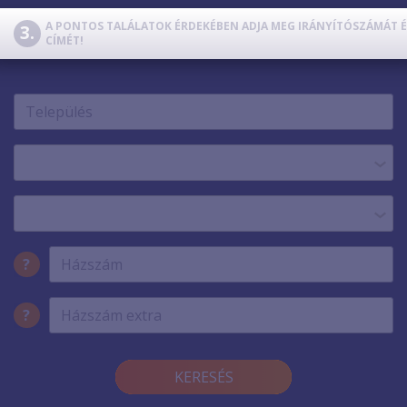
TV
SZERVER
A PONTOS TALÁLATOK ÉRDEKÉBEN ADJA MEG IRÁNYÍTÓSZÁMÁT É
CÍMÉT!
TELEFON
?
?
KERESÉS