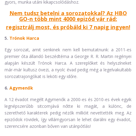
gyors, munka utáni kikapcsolódáshoz.
Nem tudsz betelni a sorozatokkal? Az HBO
GO-n több mint 4000 epizód vár rád:
regisztrálj most, és próbáld ki 7 napig ingyen!
5.
Trónok Harca
Egy sorozat, amit senkinek nem kell bemutatnunk: a 2011-es
premier óta állandó beszédtéma a George R. R. Martin regényei
alapján készült Trónok Harca. A szereplőket és helyszíneket
már-már kultusz övezi, a nyolc évad pedig még a legelvakultabb
sorozatrajongókat is leköti egy időre.
6.
Agymenők
A 12 évadot megélt Agymenők a 2000-es és 2010-es évek egyik
legnépszerűbb sitcomjává nőtte ki magát, a különc, de
szerethető karakterek pedig nézők millióit nevettették meg. Az
epizódok rövidek, így villámgyorsan le lehet darálni egy évadot,
szerencsére azonban bőven van utánpótlás!