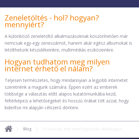
Zeneletöltés - hol? hogyan?
mennyiért?
A különböző zeneletöltő alkalmazásoknak köszönhetően már
nemcsak egy-egy zeneszámot, hanem akár egész albumokat is
letölthetünk készülékeinkre, multimédiás eszközeinkre.
Hogyan tudhatom meg milyen
internet érhető el nálam?
Teljesen természetes, hogy mindannyian a legjobb internetet
szeretnénk a magunk számára. Éppen ezért az emberek
többsége a választás előtt alapos kutatómunkába kezd,
feltérképezi a lehetőségeket és hosszú órákat tölt azzal, hogy
kiderítse mi alapján célszerű dönteni.
Blog
10 sorozat, amit nem fogsz tudni abbahagyni