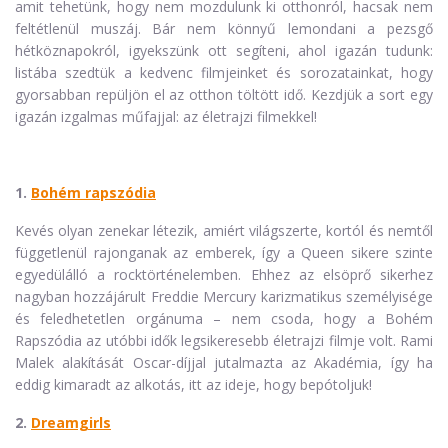
amit tehetünk, hogy nem mozdulunk ki otthonról, hacsak nem
feltétlenül muszáj. Bár nem könnyű lemondani a pezsgő
hétköznapokról, igyekszünk ott segíteni, ahol igazán tudunk:
listába szedtük a kedvenc filmjeinket és sorozatainkat, hogy
gyorsabban repüljön el az otthon töltött idő. Kezdjük a sort egy
igazán izgalmas műfajjal: az életrajzi filmekkel!
1.
Bohém rapszódia
Kevés olyan zenekar létezik, amiért világszerte, kortól és nemtől
függetlenül rajonganak az emberek, így a Queen sikere szinte
egyedülálló a rocktörténelemben. Ehhez az elsöprő sikerhez
nagyban hozzájárult Freddie Mercury karizmatikus személyisége
és feledhetetlen orgánuma – nem csoda, hogy a Bohém
Rapszódia az utóbbi idők legsikeresebb életrajzi filmje volt. Rami
Malek alakítását Oscar-díjjal jutalmazta az Akadémia, így ha
eddig kimaradt az alkotás, itt az ideje, hogy bepótoljuk!
2.
Dreamgirls