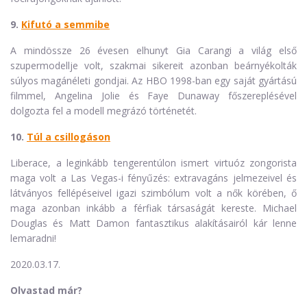
9.
Kifutó a semmibe
A mindössze 26 évesen elhunyt Gia Carangi a világ első
szupermodellje volt, szakmai sikereit azonban beárnyékolták
súlyos magánéleti gondjai. Az HBO 1998-ban egy saját gyártású
filmmel, Angelina Jolie és Faye Dunaway főszereplésével
dolgozta fel a modell megrázó történetét.
10.
Túl a csillogáson
Liberace, a leginkább tengerentúlon ismert virtuóz zongorista
maga volt a Las Vegas-i fényűzés: extravagáns jelmezeivel és
látványos fellépéseivel igazi szimbólum volt a nők körében, ő
maga azonban inkább a férfiak társaságát kereste. Michael
Douglas és Matt Damon fantasztikus alakításairól kár lenne
lemaradni!
2020.03.17.
Olvastad már?