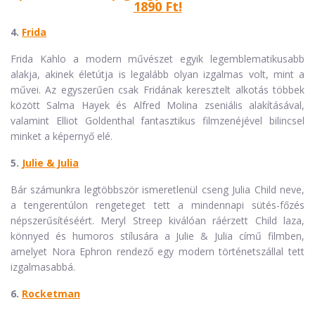
1890 Ft!
4.
Frida
Frida Kahlo a modern művészet egyik legemblematikusabb
alakja, akinek életútja is legalább olyan izgalmas volt, mint a
művei. Az egyszerűen csak Fridának keresztelt alkotás többek
között Salma Hayek és Alfred Molina zseniális alakításával,
valamint Elliot Goldenthal fantasztikus filmzenéjével bilincsel
minket a képernyő elé.
5.
Julie & Julia
Bár számunkra legtöbbször ismeretlenül cseng Julia Child neve,
a tengerentúlon rengeteget tett a mindennapi sütés-főzés
népszerűsítéséért. Meryl Streep kiválóan ráérzett Child laza,
könnyed és humoros stílusára a Julie & Julia című filmben,
amelyet Nora Ephron rendező egy modern történetszállal tett
izgalmasabbá.
6.
Rocketman