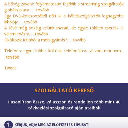
A bőség zavara: folyamatosan fejlődik a streaming szolgáltatók
globális piaca . . .
tovább
Egy DVD-kölcsönzőből nőtt ki a kábelszolgáltatók legnagyobb
kihívója. . .
tovább
A tévé még sokáig velünk marad, de egyre többen cserélik le
valami másra. . .
tovább
Elköltözik Kínából a mobilgyártás?. . .
tovább
Telefonra egyre többet költünk, telefonálásra viszont már nem. .
.
tovább
Tweet
SZOLGÁLTATÓ KERESŐ
Hasonlítson össze, válasszon és rendeljen több mint 40
távközlési szolgáltató ajánlataiból!
KÉRJÜK, ADJA MEG AZ ELŐFIZETÉS TÍPUSÁT!