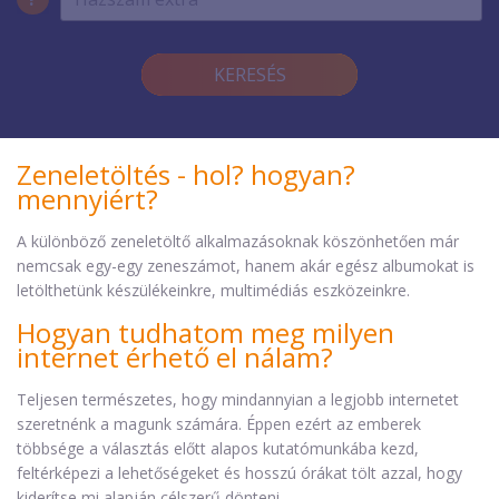
KERESÉS
Zeneletöltés - hol? hogyan?
mennyiért?
A különböző zeneletöltő alkalmazásoknak köszönhetően már
nemcsak egy-egy zeneszámot, hanem akár egész albumokat is
letölthetünk készülékeinkre, multimédiás eszközeinkre.
Hogyan tudhatom meg milyen
internet érhető el nálam?
Teljesen természetes, hogy mindannyian a legjobb internetet
szeretnénk a magunk számára. Éppen ezért az emberek
többsége a választás előtt alapos kutatómunkába kezd,
feltérképezi a lehetőségeket és hosszú órákat tölt azzal, hogy
kiderítse mi alapján célszerű dönteni.