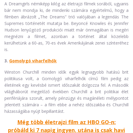
A Dreamgirls némiképp kilóg az életrajzi filmek sorából, ugyanis
bár nem mondja ki, de mindenki számára egyértelmű, hogy a
filmben ábrázolt „The Dreams” trió valójában a legendás The
Supremes történetét mutatja be. Beyoncé Knowles és Jennifer
Hudson lenyűgöző produkciói miatt már önmagában is megéri
megnézni a filmet, azonban a történet által közelebb
kerülhetünk a 60-as, 70-es évek Amerikájának zenei színteréhez
is.
3.
Gomolygó viharfelhők
Winston Churchill minden idők egyik legnagyobb hatású brit
politikusa volt, a Gomolygó viharfelhők című film pedig az
életének egy kevésbé ismert időszakát dolgozza fel. A második
világháborút megelőző években Churchill a brit politikai élet
perifériájára szorult, amely pénzügyi és magánéleti mélypontot
jelentett számára – a film ebbe a nehéz időszakba és Churchill
házasságába nyújt bepillantást.
Még több életrajzi film az HBO GO-n:
próbáld ki 7 napig ingyen, utána is csak havi