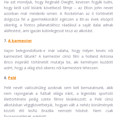
Ha azt mondjuk, hogy Reginald Dwight, kevesen fogják tudni,
hogy kiről szól listánk következő filmje – az Elton John nevet
azonban már mindenki ismeri. A Rocketman az ő történetét
dolgozza fel a gyermekkorától egészen a 80-as évek elsöprő
sikeréig, a fontos pillanatokhoz ráadásul a saját dalai adnak
aláfestést, ami igazán különlegessé teszi az alkotást.
7.
A karmester
Vajon belegondoltunk-e már valaha, hogy milyen kevés női
karmestert látunk? A karmester című film a holland Antonia
Brico inspiráló történetét mutatja be, aki keményen küzdött
azért, hogy a világ első sikeres női karmestere lehessen.
8.
Pelé
Pelé nevét valószínűleg azoknak sem kell bemutatnunk, akik
nem rajonganak a futball világa iránt, a legendás sportoló
élettörténete pedig szinte filmre kívánkozott: a Pelé című
alkotásban végigkövethetjük, hogyan vált a nehéz körülmények
között élő kisfiú Brazília nemzeti hősévé. Nem csak
focirajongóknak ajánlott!