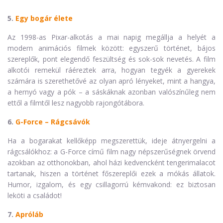
5.
Egy bogár élete
Az 1998-as Pixar-alkotás a mai napig megállja a helyét a
modern animációs filmek között: egyszerű történet, bájos
szereplők, pont elegendő feszültség és sok-sok nevetés. A film
alkotói remekül ráéreztek arra, hogyan tegyék a gyerekek
számára is szerethetővé az olyan apró lényeket, mint a hangya,
a hernyó vagy a pók – a sáskáknak azonban valószínűleg nem
ettől a filmtől lesz nagyobb rajongótábora.
6.
G-Force – Rágcsávók
Ha a bogarakat kellőképp megszerettük, ideje átnyergelni a
rágcsálókhoz: a G-Force című film nagy népszerűségnek örvend
azokban az otthonokban, ahol házi kedvencként tengerimalacot
tartanak, hiszen a történet főszereplői ezek a mókás állatok.
Humor, izgalom, és egy csillagorrú kémvakond: ez biztosan
leköti a családot!
7.
Apróláb