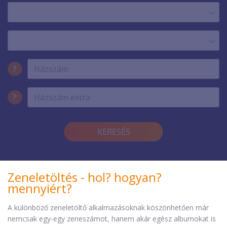
?
?
KERESÉS
Zeneletöltés - hol? hogyan?
mennyiért?
A különböző zeneletöltő alkalmazásoknak köszönhetően már
nemcsak egy-egy zeneszámot, hanem akár egész albumokat is