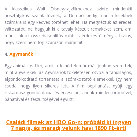
A klasszikus Walt Disney-rajzfilmekhez szinte mindenkit
nosztalgikus szálak fűznek, a Dumbó pedig már a kisebbek
számára is egy kedves történet lehet. Ha megnéztük az eredeti
változatot, ne hagyjuk ki a tavaly készült remake-et sem, ami
már csak az összehasonlítás miatt is érdekes élmény – biztos,
hogy szem nem fog szárazon maradni!
4.
Agymanók
Egy animációs film, amit a felnőttek már-már jobban szerettek,
mint a gyerekek: az Agymanók tökéletesen ötvözi a tanulságos,
elgondolkodtató történetet a szórakoztató elemekkel, így nem
csoda, hogy ilyen sikeres lett. A film bepillantást nyújt egy
kiskamasz gondolataiba és érzéseibe, annak minden örömével,
bánatával és feszültségével együtt.
Családi filmek az HBO Go-n: próbáld ki ingyen
7 napig, és maradj velünk havi 1890 Ft-ért!