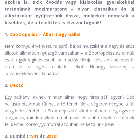
azokra is, akik óvodás vagy kisiskolás gyerekekkel
tartanának mozimaratont – olyan klasszikus és új
alkotásokat gyűjtöttünk össze, melyeket nemcsak a
kisebbek, de a felnőttek is élvezni fognak!
1.
Zootropolisz – Állati nagy balhé
Nem könnyű érvényesülni apró, bájos nyusziként a nagy és erős
állatok állandóan nyüzsgő városában – a Zootropolisz az elmúlt
évek egyik legkedvesebb animációs filmje volt, ami bő másfél
órán át az egész családot leköti. Nehogy lemaradj a
közönségkedvenc lajhárról!
2.
L’ecsó
Egy patkány, akinek minden álma, hogy híres séf legyen? Első
hallásra bizarrnak tűnhet a történet, de a végeredménybe a fél
világ beleszeretett: a Pixar népszerű alkotását nem elég egyszer
megnézni, minden alkalommal újabb és újabb részletek tűnnek
fel benne. Korgó gyomorral azonban ne kezdjünk bele!
3. Dumbó (
1941
és
2019
)