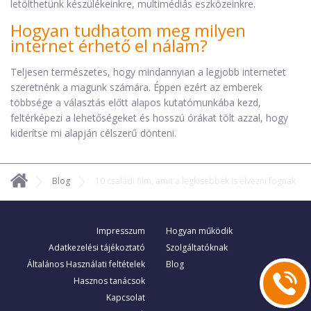
letölthetünk készülékeinkre, multimédiás eszközeinkre.
Hogyan tudhatom meg milyen
internet érhető el nálam?
Teljesen természetes, hogy mindannyian a legjobb internetet
szeretnénk a magunk számára. Éppen ezért az emberek
többsége a választás előtt alapos kutatómunkába kezd,
feltérképezi a lehetőségeket és hosszú órákat tölt azzal, hogy
kiderítse mi alapján célszerű dönteni.
Blog
10 családi film, amit a legkisebbek is élvezni fognak
Impresszum
Hogyan működik
Adatkezelési tájékoztató
Szolgáltatóknak
Általános Használati feltételek
Blog
Hasznos tanácsok
Kapcsolat