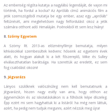
Az emberiség régóta kutatja a nagylábú legendáját, de vajon mi
történik, ha fordul a kocka? Az Apróláb című animációs film a
jetik szemszögéből mutatja be egy ember, azaz egy „apróláb”
feltűnését, ami meglehetősen nagy felfordulást okoz a jetik
számára otthont adó Himaláján. Poénokból itt sem lesz hiány!
8.
Szörny Egyetem
A Szörny Rt. 2013-as előzményfilmje bemutatja, milyen
kihívásokkal szembesültek kedvenc hőseink az egyetemi évek
alatt, és hogyan alakult ki a két főszereplő, Mike és Sulley
elválaszthatatlan barátsága. Ha szerettük az eredetit, ez sem
fog csalódást okozni!
9.
Jégvarázs
Lányos szülőknek valószínűleg nem kell bemutatnunk a
Jégvarázst, hiszen nagy esély van arra, hogy otthon az
ágyneműkön és az iskolatáskákon is a főhősök képe díszeleg.
Épp ezért mi sem hagyhattuk ki a listáról: ha még nem láttuk,
azért, ha pedig nem tudjuk megunni, azért nézzük meg újra!