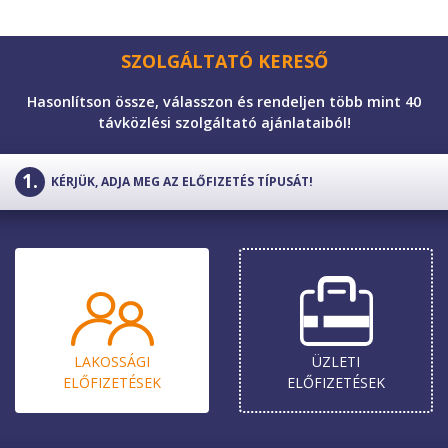
SZOLGÁLTATÓ KERESŐ
Hasonlítson össze, válasszon és rendeljen több mint 40
távközlési szolgáltató ajánlataiból!
KÉRJÜK, ADJA MEG AZ ELŐFIZETÉS TÍPUSÁT!
LAKOSSÁGI
ÜZLETI
ELŐ­FIZETÉSEK
ELŐ­FIZETÉSEK