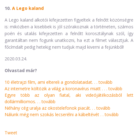
10.
A Lego kaland
A Lego kaland alkotói kifejezetten figyeltek a felnőtt közönségre
is: miközben a kisebbek is jól szórakoznak a történeten, számos
poén és utalás kifejezetten a felnőtt korosztálynak szól, így
garantáltan nem fogunk unatkozni, ha ezt a filmet választjuk. A
főcímdalt pedig hetekig nem tudjuk majd kiverni a fejünkből!
2020.03.24.
Olvastad már?
10 életrajzi film, ami eltereli a gondolataidat. . .
tovább
Az internetre költözik a világ a koronavírus miatt . . .
tovább
Egyre több az olyan fiatal, aki videójátékozásból lett
dollármilliomos. . .
tovább
Néhány cég uralja az okostelefonok piacát. . .
tovább
Nálunk még nem szokás lecserélni a kábeltévét . .
tovább
Tweet