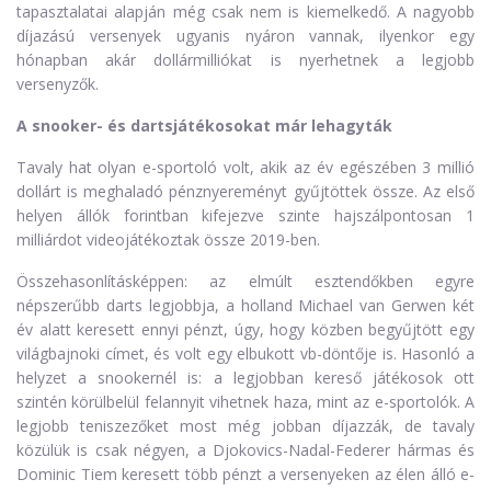
tapasztalatai alapján még csak nem is kiemelkedő. A nagyobb
díjazású versenyek ugyanis nyáron vannak, ilyenkor egy
hónapban akár dollármilliókat is nyerhetnek a legjobb
versenyzők.
A snooker- és dartsjátékosokat már lehagyták
Tavaly hat olyan e-sportoló volt, akik az év egészében 3 millió
dollárt is meghaladó pénznyereményt gyűjtöttek össze. Az első
helyen állók forintban kifejezve szinte hajszálpontosan 1
milliárdot videojátékoztak össze 2019-ben.
Összehasonlításképpen: az elmúlt esztendőkben egyre
népszerűbb darts legjobbja, a holland Michael van Gerwen két
év alatt keresett ennyi pénzt, úgy, hogy közben begyűjtött egy
világbajnoki címet, és volt egy elbukott vb-döntője is. Hasonló a
helyzet a snookernél is: a legjobban kereső játékosok ott
szintén körülbelül felannyit vihetnek haza, mint az e-sportolók. A
legjobb teniszezőket most még jobban díjazzák, de tavaly
közülük is csak négyen, a Djokovics-Nadal-Federer hármas és
Dominic Tiem keresett több pénzt a versenyeken az élen álló e-