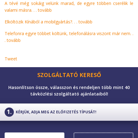
A tévé még sokáig velünk marad, de egyre többen cserélik le
valami másra. . .
tovább
Elköltözik Kínából a mobilgyártás?. . .
tovább
Telefonra egyre többet költünk, telefonálásra viszont már nem. .
.
tovább
Tweet
SZOLGÁLTATÓ KERESŐ
Hasonlítson össze, válasszon és rendeljen több mint 40
távközlési szolgáltató ajánlataiból!
KÉRJÜK, ADJA MEG AZ ELŐFIZETÉS TÍPUSÁT!