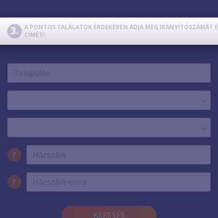
TV
SZERVER
A PONTOS TALÁLATOK ÉRDEKÉBEN ADJA MEG IRÁNYÍTÓSZÁMÁT É
CÍMÉT!
TELEFON
?
?
KERESÉS