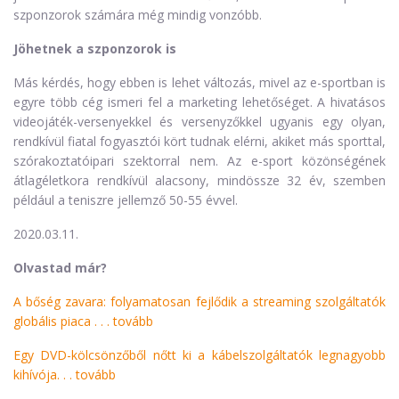
szponzorok számára még mindig vonzóbb.
Jöhetnek a szponzorok is
Más kérdés, hogy ebben is lehet változás, mivel az e-sportban is
egyre több cég ismeri fel a marketing lehetőséget. A hivatásos
videojáték-versenyekkel és versenyzőkkel ugyanis egy olyan,
rendkívül fiatal fogyasztói kört tudnak elérni, akiket más sporttal,
szórakoztatóipari szektorral nem. Az e-sport közönségének
átlagéletkora rendkívül alacsony, mindössze 32 év, szemben
például a teniszre jellemző 50-55 évvel.
2020.03.11.
Olvastad már?
A bőség zavara: folyamatosan fejlődik a streaming szolgáltatók
globális piaca . . .
tovább
Egy DVD-kölcsönzőből nőtt ki a kábelszolgáltatók legnagyobb
kihívója. . .
tovább