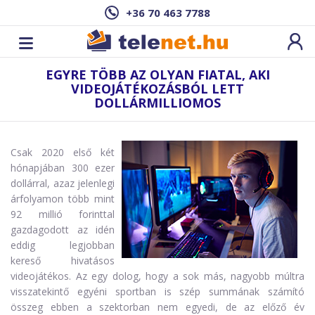
+36 70 463 7788
EGYRE TÖBB AZ OLYAN FIATAL, AKI
VIDEOJÁTÉKOZÁSBÓL LETT
DOLLÁRMILLIOMOS
Csak 2020 első két
hónapjában 300 ezer
dollárral, azaz jelenlegi
árfolyamon több mint
92 millió forinttal
gazdagodott az idén
eddig legjobban
kereső hivatásos
videojátékos. Az egy dolog, hogy a sok más, nagyobb múltra
visszatekintő egyéni sportban is szép summának számító
összeg ebben a szektorban nem egyedi, de az előző év