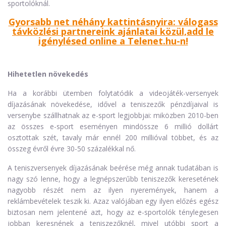
sportolóknál.
Gyorsabb net néhány kattintásnyira:
válogass
távközlési partnereink ajánlatai közül,
add le
igénylésed online a Telenet.hu-n!
Hihetetlen növekedés
Ha a korábbi ütemben folytatódik a videojáték-versenyek
díjazásának növekedése, idővel a teniszezők pénzdíjaival is
versenybe szállhatnak az e-sport legjobbjai: miközben 2010-ben
az összes e-sport eseményen mindössze 6 millió dollárt
osztottak szét, tavaly már ennél 200 millióval többet, és az
összeg évről évre 30-50 százalékkal nő.
A teniszversenyek díjazásának beérése még annak tudatában is
nagy szó lenne, hogy a legnépszerűbb teniszezők keresetének
nagyobb részét nem az ilyen nyeremények, hanem a
reklámbevételek teszik ki. Azaz valójában egy ilyen előzés egész
biztosan nem jelentené azt, hogy az e-sportolók ténylegesen
jobban keresnének a teniszezőknél, mivel utóbbi sport a