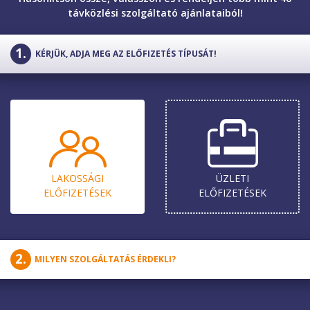
távközlési szolgáltató ajánlataiból!
KÉRJÜK, ADJA MEG AZ ELŐFIZETÉS TÍPUSÁT!
LAKOSSÁGI
ÜZLETI
ELŐ­FIZETÉSEK
ELŐ­FIZETÉSEK
MILYEN SZOLGÁLTATÁS ÉRDEKLI?