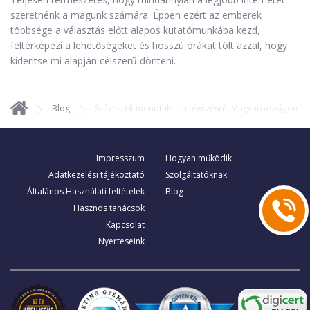
szeretnénk a magunk számára. Éppen ezért az emberek
többsége a választás előtt alapos kutatómunkába kezd,
feltérképezi a lehetőségeket és hosszú órákat tölt azzal, hogy
kiderítse mi alapján célszerű dönteni.
Blog
Százezrek mondtak le a tévézésről Magyarországon
Impresszum
Hogyan működik
Adatkezelési tájékoztató
Szolgáltatóknak
Általános Használati feltételek
Blog
Hasznos tanácsok
Kapcsolat
Nyerteseink