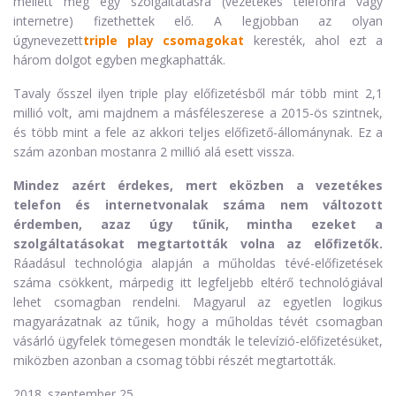
mellett még egy szolgáltatásra (vezetékes telefonra vagy
internetre) fizethettek elő. A legjobban az olyan
úgynevezett
triple play csomagokat
keresték, ahol ezt a
három dolgot egyben megkaphatták.
Tavaly ősszel ilyen triple play előfizetésből már több mint 2,1
millió volt, ami majdnem a másféleszerese a 2015-ös szintnek,
és több mint a fele az akkori teljes előfizető-állománynak. Ez a
szám azonban mostanra 2 millió alá esett vissza.
Mindez azért érdekes, mert eközben a vezetékes
telefon és internetvonalak száma nem változott
érdemben, azaz úgy tűnik, mintha ezeket a
szolgáltatásokat megtartották volna az előfizetők.
Ráadásul technológia alapján a műholdas tévé-előfizetések
száma csökkent, márpedig itt legfeljebb eltérő technológiával
lehet csomagban rendelni. Magyarul az egyetlen logikus
magyarázatnak az tűnik, hogy a műholdas tévét csomagban
vásárló ügyfelek tömegesen mondták le televízió-előfizetésüket,
miközben azonban a csomag többi részét megtartották.
2018. szeptember 25.