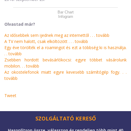
Bar Chart
Infogram
Olvastad már?
Az idősebbek sem ijednek meg az internettől . . .
tovább
A TV nem halott, csak elköltözött . . .
tovább
Egy éve törölték el a roamingot és ezt a többség ki is használja.
. .
tovább
Zsebben hordott bevásárlókocsi: egyre többet vásárolunk
mobilon. . .
tovább
Az okostelefonok miatt egyre kevesebb számítógép fogy. . .
tovább
Tweet
SZOLGÁLTATÓ KERESŐ
Hasonlítson össze, válasszon és rendeljen több mint 40