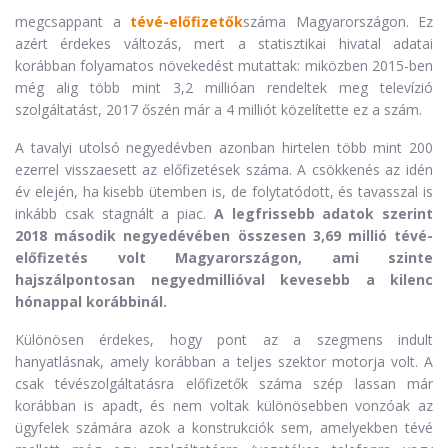
megcsappant a
tévé-előfizetők
száma Magyarországon. Ez
azért érdekes változás, mert a statisztikai hivatal adatai
korábban folyamatos növekedést mutattak: miközben 2015-ben
még alig több mint 3,2 millióan rendeltek meg televízió
szolgáltatást, 2017 őszén már a 4 milliót közelítette ez a szám.
A tavalyi utolsó negyedévben azonban hirtelen több mint 200
ezerrel visszaesett az előfizetések száma. A csökkenés az idén
év elején, ha kisebb ütemben is, de folytatódott, és tavasszal is
inkább csak stagnált a piac.
A legfrissebb adatok szerint
2018 második negyedévében összesen 3,69 millió tévé-
előfizetés volt Magyarországon, ami szinte
hajszálpontosan negyedmillióval kevesebb a kilenc
hónappal korábbinál.
Különösen érdekes, hogy pont az a szegmens indult
hanyatlásnak, amely korábban a teljes szektor motorja volt. A
csak tévészolgáltatásra előfizetők száma szép lassan már
korábban is apadt, és nem voltak különösebben vonzóak az
ügyfelek számára azok a konstrukciók sem, amelyekben tévé