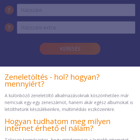
?
?
KERESÉS
Zeneletöltés - hol? hogyan?
mennyiért?
A különböző zeneletöltő alkalmazásoknak köszönhetően már
nemcsak egy-egy zeneszámot, hanem akár egész albumokat is
letölthetünk készülékeinkre, multimédiás eszközeinkre.
Hogyan tudhatom meg milyen
internet érhető el nálam?
Teljesen természetes, hogy mindannyian a legjobb internetet